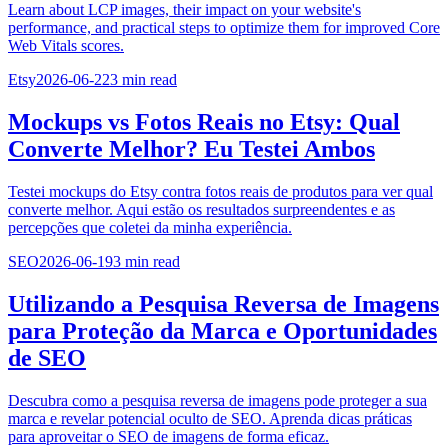
Learn about LCP images, their impact on your website's
performance, and practical steps to optimize them for improved Core
Web Vitals scores.
Etsy
2026-06-22
3
min read
Mockups vs Fotos Reais no Etsy: Qual
Converte Melhor? Eu Testei Ambos
Testei mockups do Etsy contra fotos reais de produtos para ver qual
converte melhor. Aqui estão os resultados surpreendentes e as
percepções que coletei da minha experiência.
SEO
2026-06-19
3
min read
Utilizando a Pesquisa Reversa de Imagens
para Proteção da Marca e Oportunidades
de SEO
Descubra como a pesquisa reversa de imagens pode proteger a sua
marca e revelar potencial oculto de SEO. Aprenda dicas práticas
para aproveitar o SEO de imagens de forma eficaz.