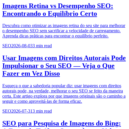
Imagens Retina vs Desempenho SEO:
Encontrando o Equilíbrio Certo
Descubra como otimizar as imagens retina do seu site para melhorar
o desempenho SEO sem sacrificar a velocidade de carregamento.
Aprenda dicas práticas para encontrar o equilíbrio perfeito.
SEO
2026-08-03
3
min read
Usar Imagens com Direitos Autorais Pode
Impulsionar o Seu SEO — Veja o Que
Fazer em Vez Disso
Esqueça o que a sabedoria popular diz: usar imagens com direitos
autorais pode, na verdade, melhorar o seu SEO se feito da maneira
certa. Este artigo explora por que imagens originais são o caminho a
seguir e como aproveitá-las de forma eficaz.
SEO
2026-07-31
3
min read
SEO para Pesquisa de Imagens do Bing: