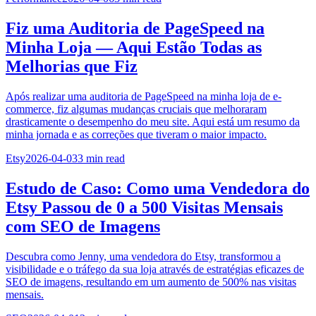
Fiz uma Auditoria de PageSpeed na
Minha Loja — Aqui Estão Todas as
Melhorias que Fiz
Após realizar uma auditoria de PageSpeed na minha loja de e-
commerce, fiz algumas mudanças cruciais que melhoraram
drasticamente o desempenho do meu site. Aqui está um resumo da
minha jornada e as correções que tiveram o maior impacto.
Etsy
2026-04-03
3
min read
Estudo de Caso: Como uma Vendedora do
Etsy Passou de 0 a 500 Visitas Mensais
com SEO de Imagens
Descubra como Jenny, uma vendedora do Etsy, transformou a
visibilidade e o tráfego da sua loja através de estratégias eficazes de
SEO de imagens, resultando em um aumento de 500% nas visitas
mensais.