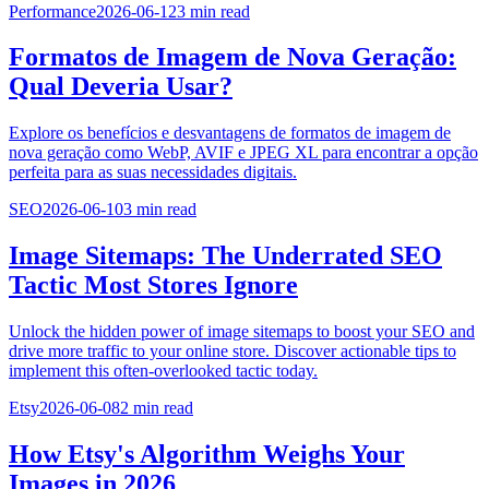
Performance
2026-06-12
3
min read
Formatos de Imagem de Nova Geração:
Qual Deveria Usar?
Explore os benefícios e desvantagens de formatos de imagem de
nova geração como WebP, AVIF e JPEG XL para encontrar a opção
perfeita para as suas necessidades digitais.
SEO
2026-06-10
3
min read
Image Sitemaps: The Underrated SEO
Tactic Most Stores Ignore
Unlock the hidden power of image sitemaps to boost your SEO and
drive more traffic to your online store. Discover actionable tips to
implement this often-overlooked tactic today.
Etsy
2026-06-08
2
min read
How Etsy's Algorithm Weighs Your
Images in 2026