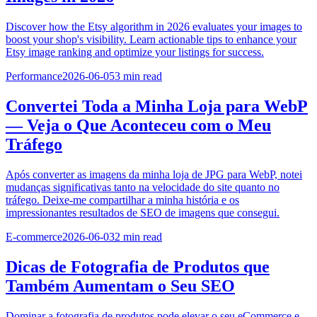
Discover how the Etsy algorithm in 2026 evaluates your images to
boost your shop's visibility. Learn actionable tips to enhance your
Etsy image ranking and optimize your listings for success.
Performance
2026-06-05
3
min read
Convertei Toda a Minha Loja para WebP
— Veja o Que Aconteceu com o Meu
Tráfego
Após converter as imagens da minha loja de JPG para WebP, notei
mudanças significativas tanto na velocidade do site quanto no
tráfego. Deixe-me compartilhar a minha história e os
impressionantes resultados de SEO de imagens que consegui.
E-commerce
2026-06-03
2
min read
Dicas de Fotografia de Produtos que
Também Aumentam o Seu SEO
Dominar a fotografia de produtos pode elevar o seu eCommerce e