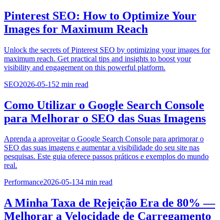
Pinterest SEO: How to Optimize Your
Images for Maximum Reach
Unlock the secrets of Pinterest SEO by optimizing your images for
maximum reach. Get practical tips and insights to boost your
visibility and engagement on this powerful platform.
SEO
2026-05-15
2
min read
Como Utilizar o Google Search Console
para Melhorar o SEO das Suas Imagens
Aprenda a aproveitar o Google Search Console para aprimorar o
SEO das suas imagens e aumentar a visibilidade do seu site nas
pesquisas. Este guia oferece passos práticos e exemplos do mundo
real.
Performance
2026-05-13
4
min read
A Minha Taxa de Rejeição Era de 80% —
Melhorar a Velocidade de Carregamento