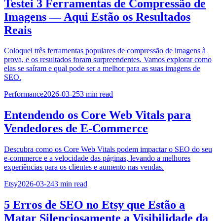
Testei 3 Ferramentas de Compressão de
Imagens — Aqui Estão os Resultados
Reais
Coloquei três ferramentas populares de compressão de imagens à
prova, e os resultados foram surpreendentes. Vamos explorar como
elas se saíram e qual pode ser a melhor para as suas imagens de
SEO.
Performance
2026-03-25
3
min read
Entendendo os Core Web Vitals para
Vendedores de E-Commerce
Descubra como os Core Web Vitals podem impactar o SEO do seu
e-commerce e a velocidade das páginas, levando a melhores
experiências para os clientes e aumento nas vendas.
Etsy
2026-03-24
3
min read
5 Erros de SEO no Etsy que Estão a
Matar Silenciosamente a Visibilidade da