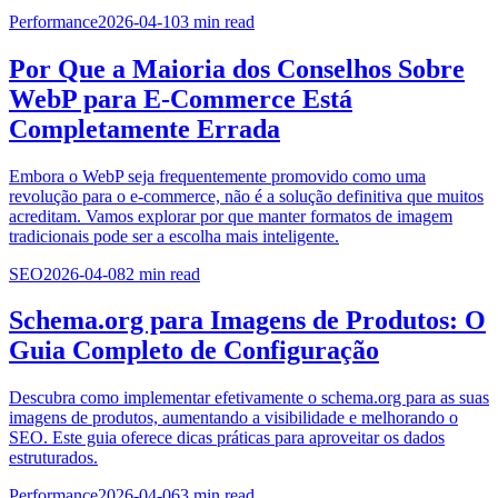
Performance
2026-04-10
3
min read
Por Que a Maioria dos Conselhos Sobre
WebP para E-Commerce Está
Completamente Errada
Embora o WebP seja frequentemente promovido como uma
revolução para o e-commerce, não é a solução definitiva que muitos
acreditam. Vamos explorar por que manter formatos de imagem
tradicionais pode ser a escolha mais inteligente.
SEO
2026-04-08
2
min read
Schema.org para Imagens de Produtos: O
Guia Completo de Configuração
Descubra como implementar efetivamente o schema.org para as suas
imagens de produtos, aumentando a visibilidade e melhorando o
SEO. Este guia oferece dicas práticas para aproveitar os dados
estruturados.
Performance
2026-04-06
3
min read