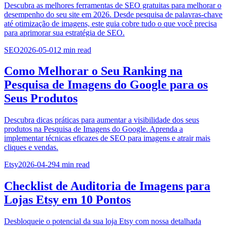
Descubra as melhores ferramentas de SEO gratuitas para melhorar o
desempenho do seu site em 2026. Desde pesquisa de palavras-chave
até otimização de imagens, este guia cobre tudo o que você precisa
para aprimorar sua estratégia de SEO.
SEO
2026-05-01
2
min read
Como Melhorar o Seu Ranking na
Pesquisa de Imagens do Google para os
Seus Produtos
Descubra dicas práticas para aumentar a visibilidade dos seus
produtos na Pesquisa de Imagens do Google. Aprenda a
implementar técnicas eficazes de SEO para imagens e atrair mais
cliques e vendas.
Etsy
2026-04-29
4
min read
Checklist de Auditoria de Imagens para
Lojas Etsy em 10 Pontos
Desbloqueie o potencial da sua loja Etsy com nossa detalhada