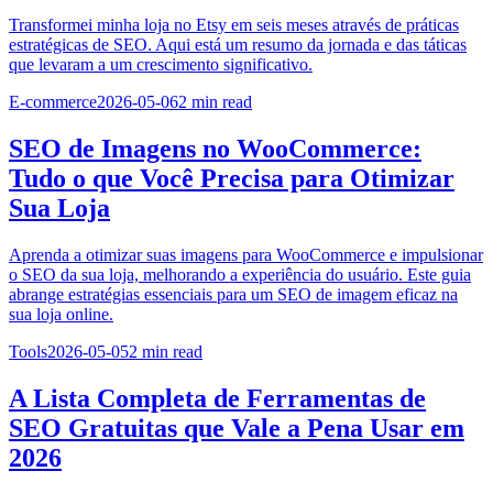
Transformei minha loja no Etsy em seis meses através de práticas
estratégicas de SEO. Aqui está um resumo da jornada e das táticas
que levaram a um crescimento significativo.
E-commerce
2026-05-06
2
min read
SEO de Imagens no WooCommerce:
Tudo o que Você Precisa para Otimizar
Sua Loja
Aprenda a otimizar suas imagens para WooCommerce e impulsionar
o SEO da sua loja, melhorando a experiência do usuário. Este guia
abrange estratégias essenciais para um SEO de imagem eficaz na
sua loja online.
Tools
2026-05-05
2
min read
A Lista Completa de Ferramentas de
SEO Gratuitas que Vale a Pena Usar em
2026