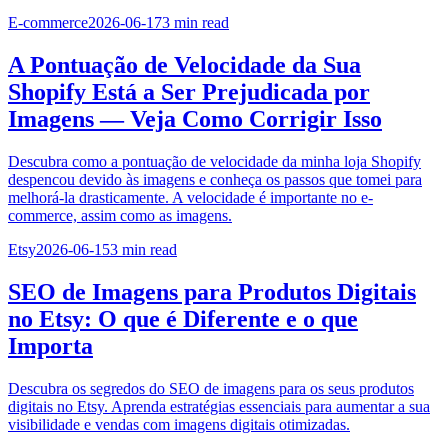
E-commerce
2026-06-17
3
min read
A Pontuação de Velocidade da Sua
Shopify Está a Ser Prejudicada por
Imagens — Veja Como Corrigir Isso
Descubra como a pontuação de velocidade da minha loja Shopify
despencou devido às imagens e conheça os passos que tomei para
melhorá-la drasticamente. A velocidade é importante no e-
commerce, assim como as imagens.
Etsy
2026-06-15
3
min read
SEO de Imagens para Produtos Digitais
no Etsy: O que é Diferente e o que
Importa
Descubra os segredos do SEO de imagens para os seus produtos
digitais no Etsy. Aprenda estratégias essenciais para aumentar a sua
visibilidade e vendas com imagens digitais otimizadas.