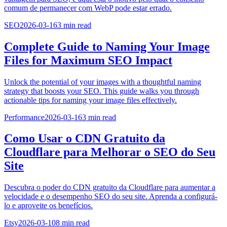
comum de permanecer com WebP pode estar errado.
SEO
2026-03-16
3
min read
Complete Guide to Naming Your Image
Files for Maximum SEO Impact
Unlock the potential of your images with a thoughtful naming
strategy that boosts your SEO. This guide walks you through
actionable tips for naming your image files effectively.
Performance
2026-03-16
3
min read
Como Usar o CDN Gratuito da
Cloudflare para Melhorar o SEO do Seu
Site
Descubra o poder do CDN gratuito da Cloudflare para aumentar a
velocidade e o desempenho SEO do seu site. Aprenda a configurá-
lo e aproveite os benefícios.
Etsy
2026-03-10
8
min read