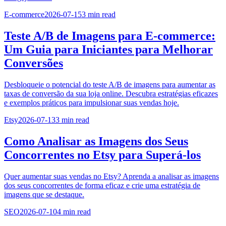
E-commerce
2026-07-15
3
min read
Teste A/B de Imagens para E-commerce:
Um Guia para Iniciantes para Melhorar
Conversões
Desbloqueie o potencial do teste A/B de imagens para aumentar as
taxas de conversão da sua loja online. Descubra estratégias eficazes
e exemplos práticos para impulsionar suas vendas hoje.
Etsy
2026-07-13
3
min read
Como Analisar as Imagens dos Seus
Concorrentes no Etsy para Superá-los
Quer aumentar suas vendas no Etsy? Aprenda a analisar as imagens
dos seus concorrentes de forma eficaz e crie uma estratégia de
imagens que se destaque.
SEO
2026-07-10
4
min read