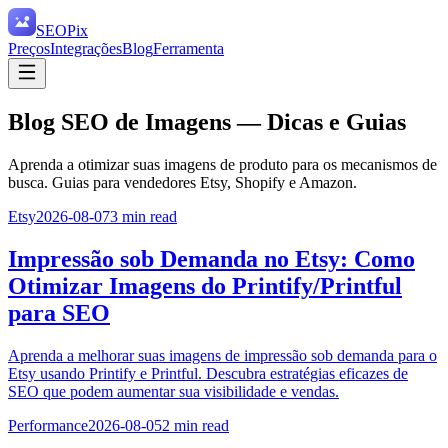
SEO
Pix
Preços
Integrações
Blog
Ferramenta
Blog SEO de Imagens — Dicas e Guias
Aprenda a otimizar suas imagens de produto para os mecanismos de
busca. Guias para vendedores Etsy, Shopify e Amazon.
Etsy
2026-08-07
3
min read
Impressão sob Demanda no Etsy: Como
Otimizar Imagens do Printify/Printful
para SEO
Aprenda a melhorar suas imagens de impressão sob demanda para o
Etsy usando Printify e Printful. Descubra estratégias eficazes de
SEO que podem aumentar sua visibilidade e vendas.
Performance
2026-08-05
2
min read