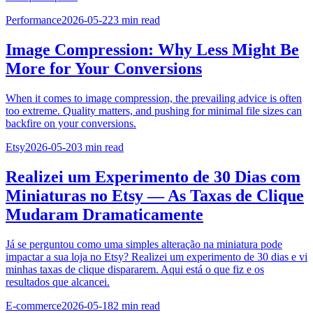
Performance
2026-05-22
3
min read
Image Compression: Why Less Might Be
More for Your Conversions
When it comes to image compression, the prevailing advice is often
too extreme. Quality matters, and pushing for minimal file sizes can
backfire on your conversions.
Etsy
2026-05-20
3
min read
Realizei um Experimento de 30 Dias com
Miniaturas no Etsy — As Taxas de Clique
Mudaram Dramaticamente
Já se perguntou como uma simples alteração na miniatura pode
impactar a sua loja no Etsy? Realizei um experimento de 30 dias e vi
minhas taxas de clique dispararem. Aqui está o que fiz e os
resultados que alcancei.
E-commerce
2026-05-18
2
min read