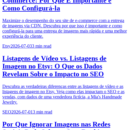
Commerce: Por Que É Importante e
Como Configurá-la
Maximize o desempenho do seu site de e-commerce com a entrega
de imagens via CDN. Descubra por que isso é importante e como
configurá-la para uma entrega de imagens mais rápida e uma melhor
experiência do cliente.
Etsy
2026-07-03
3
min read
Listagens de Vídeo vs. Listagens de
Imagem no Etsy: O Que os Dados
Revelam Sobre o Impacto no SEO
Descubra as verdadeiras diferenças entre as listagens de vídeo e as
listagens de imagem no Etsy. Veja como elas impactam o SEO e as
vendas, com dados de uma vendedora fictícia, a Mia's Handmade
Jewelry.
SEO
2026-07-01
3
min read
Por Que Ignorar Imagens nas Redes