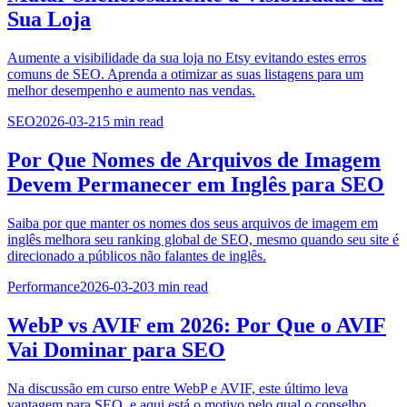
Sua Loja
Aumente a visibilidade da sua loja no Etsy evitando estes erros
comuns de SEO. Aprenda a otimizar as suas listagens para um
melhor desempenho e aumento nas vendas.
SEO
2026-03-21
5
min read
Por Que Nomes de Arquivos de Imagem
Devem Permanecer em Inglês para SEO
Saiba por que manter os nomes dos seus arquivos de imagem em
inglês melhora seu ranking global de SEO, mesmo quando seu site é
direcionado a públicos não falantes de inglês.
Performance
2026-03-20
3
min read
WebP vs AVIF em 2026: Por Que o AVIF
Vai Dominar para SEO
Na discussão em curso entre WebP e AVIF, este último leva
vantagem para SEO, e aqui está o motivo pelo qual o conselho