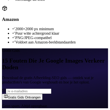
Amazon
2000×2000 px minimum
Puur witte achtergrond klaar
PNG/JPEG-compatibel
Voldoet aan Amazon-beeldstandaarden
Gratis Gids
15 Fouten Die Je Google Images Verkeer
Doden
Download de gratis Afbeelding-SEO gids — ontdek wat je
productfoto's van Google weghoudt en hoe je het oplost.
Gratis Gids Ontvangen
Geen spam. Altijd opzegbaar.