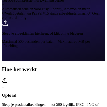
Tot 60% compressie, nul kwaliteitsverlies
Automatisch schalen voor Etsy, Shopify, Amazon en meer
Veilig betalen via PayPal
15 gratis afbeeldingen/maand
Geen
creditcard nodig
Sleep je afbeeldingen hierheen, of klik om te bladeren
Maximaal 500 bestanden per batch
·
Maximaal 20 MB per
afbeelding
Hoe het werkt
1
Upload
Sleep je productafbeeldingen — tot 500 tegelijk. JPEG, PNG of