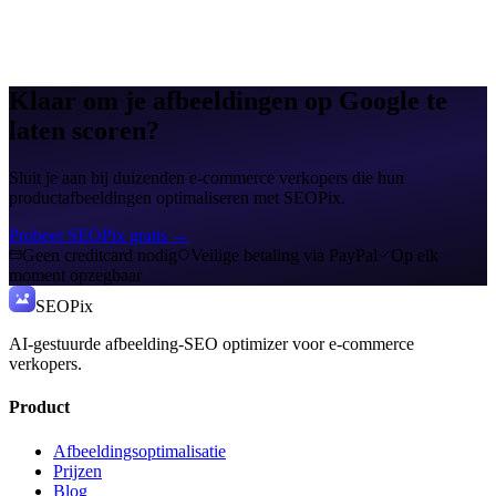
Klaar om je afbeeldingen op Google te
laten scoren?
Sluit je aan bij duizenden e-commerce verkopers die hun
productafbeeldingen optimaliseren met SEOPix.
Probeer SEOPix gratis
→
Geen creditcard nodig
Veilige betaling via PayPal
Op elk
moment opzegbaar
SEO
Pix
AI-gestuurde afbeelding-SEO optimizer voor e-commerce
verkopers.
Product
Afbeeldingsoptimalisatie
Prijzen
Blog