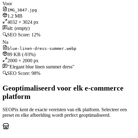
Voor
IMG_3847.jpg
1.2 MB
4032 × 3024 px
alt: (empty)
🔍
SEO Score:
12%
Na
blue-linen-dress-summer.webp
89 KB
(-93%)
2000 × 2000 px
"Elegant blue linen summer dress"
🔍
SEO Score:
98%
Geoptimaliseerd voor elk e-commerce
platform
SEOPix kent de exacte vereisten van elk platform. Selecteer een
preset en elke afbeelding wordt perfect geoptimaliseerd.