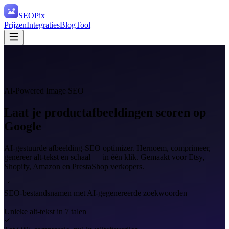
SEO
Pix
Prijzen
Integraties
Blog
Tool
AI-Powered Image SEO
Laat je productafbeeldingen
scoren op
Google
AI-gestuurde afbeelding-SEO optimizer. Hernoem, comprimeer,
genereer alt-tekst en schaal — in één klik. Gemaakt voor Etsy,
Shopify, Amazon en PrestaShop verkopers.
SEO-bestandsnamen met AI-gegenereerde zoekwoorden
Unieke alt-tekst in 7 talen