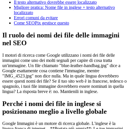
Il testo alternativo dovrebbe essere localizzato
Migliore pratica: Nome file in inglese + testo alternativo
localizzato
Errori comuni da evitare
Come SEOPix gestisce questo
Il ruolo dei nomi dei file delle immagini
nel SEO
I motori di ricerca come Google utilizzano i nomi dei file delle
immagini come uno dei molti segnali per capire di cosa tratta
un'immagine. Un file chiamato "blue-leather-handbag.jpg" dice a
Google esattamente cosa contiene l'immagine, mentre
"IMG_4523.jpg" non dice nulla. Ma in quale lingua dovrebbero
essere questi nomi dei file? Se il tuo sito web è in francese, tedesco o
spagnolo, i tuoi file immagine dovrebbero essere nominati in quella
lingua? La risposta breve è: no. Mantienili in inglese.
Perché i nomi dei file in inglese si
posizionano meglio a livello globale
Google Immagini è un motore di ricerca globale. L'inglese è la
lingua franca di internet. - **Portata più ampia**: Le tue immagini