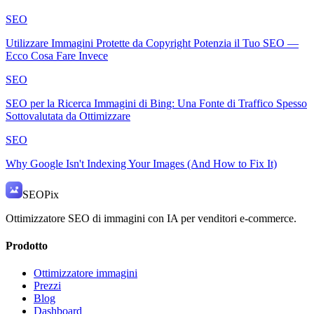
SEO
Utilizzare Immagini Protette da Copyright Potenzia il Tuo SEO —
Ecco Cosa Fare Invece
SEO
SEO per la Ricerca Immagini di Bing: Una Fonte di Traffico Spesso
Sottovalutata da Ottimizzare
SEO
Why Google Isn't Indexing Your Images (And How to Fix It)
SEO
Pix
Ottimizzatore SEO di immagini con IA per venditori e-commerce.
Prodotto
Ottimizzatore immagini
Prezzi
Blog
Dashboard