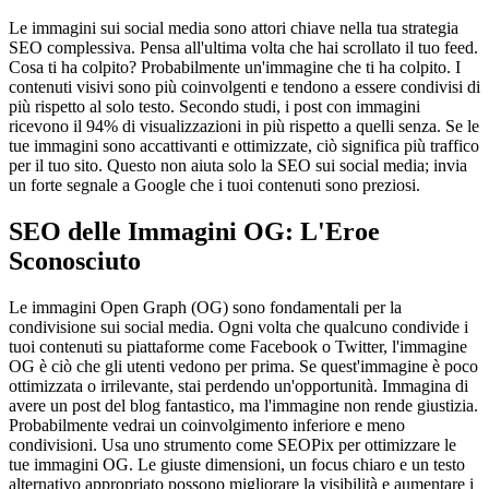
Le immagini sui social media sono attori chiave nella tua strategia
SEO complessiva. Pensa all'ultima volta che hai scrollato il tuo feed.
Cosa ti ha colpito? Probabilmente un'immagine che ti ha colpito. I
contenuti visivi sono più coinvolgenti e tendono a essere condivisi di
più rispetto al solo testo. Secondo studi, i post con immagini
ricevono il 94% di visualizzazioni in più rispetto a quelli senza. Se le
tue immagini sono accattivanti e ottimizzate, ciò significa più traffico
per il tuo sito. Questo non aiuta solo la SEO sui social media; invia
un forte segnale a Google che i tuoi contenuti sono preziosi.
SEO delle Immagini OG: L'Eroe
Sconosciuto
Le immagini Open Graph (OG) sono fondamentali per la
condivisione sui social media. Ogni volta che qualcuno condivide i
tuoi contenuti su piattaforme come Facebook o Twitter, l'immagine
OG è ciò che gli utenti vedono per prima. Se quest'immagine è poco
ottimizzata o irrilevante, stai perdendo un'opportunità. Immagina di
avere un post del blog fantastico, ma l'immagine non rende giustizia.
Probabilmente vedrai un coinvolgimento inferiore e meno
condivisioni. Usa uno strumento come SEOPix per ottimizzare le
tue immagini OG. Le giuste dimensioni, un focus chiaro e un testo
alternativo appropriato possono migliorare la visibilità e aumentare i