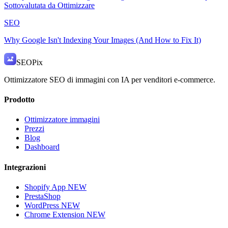
Sottovalutata da Ottimizzare
SEO
Why Google Isn't Indexing Your Images (And How to Fix It)
SEO
Pix
Ottimizzatore SEO di immagini con IA per venditori e-commerce.
Prodotto
Ottimizzatore immagini
Prezzi
Blog
Dashboard
Integrazioni
Shopify App
NEW
PrestaShop
WordPress
NEW
Chrome Extension
NEW