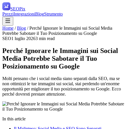
SEO
Pix
Prezzi
Integrazioni
Blog
Strumento
Home
/
Blog
/
Perché Ignorare le Immagini sui Social Media
Potrebbe Sabotare il Tuo Posizionamento su Google
SEO
1 luglio 2026
3
min read
Perché Ignorare le Immagini sui Social
Media Potrebbe Sabotare il Tuo
Posizionamento su Google
Molti pensano che i social media siano separati dalla SEO, ma se
non ottimizzi le tue immagini sui social, stai perdendo un'enorme
opportunità per migliorare il tuo posizionamento su Google. Ecco
perché dovresti prestare attenzione.
In this article
Il Malinteso: Social Media e SEO Sono Separati