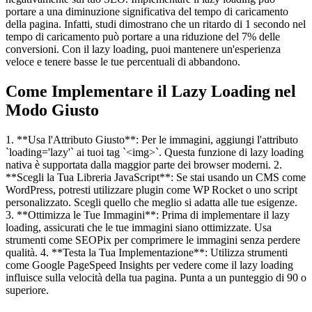
portare a una diminuzione significativa del tempo di caricamento
della pagina. Infatti, studi dimostrano che un ritardo di 1 secondo nel
tempo di caricamento può portare a una riduzione del 7% delle
conversioni. Con il lazy loading, puoi mantenere un'esperienza
veloce e tenere basse le tue percentuali di abbandono.
Come Implementare il Lazy Loading nel
Modo Giusto
1. **Usa l'Attributo Giusto**: Per le immagini, aggiungi l'attributo
`loading='lazy'` ai tuoi tag `<img>`. Questa funzione di lazy loading
nativa è supportata dalla maggior parte dei browser moderni. 2.
**Scegli la Tua Libreria JavaScript**: Se stai usando un CMS come
WordPress, potresti utilizzare plugin come WP Rocket o uno script
personalizzato. Scegli quello che meglio si adatta alle tue esigenze.
3. **Ottimizza le Tue Immagini**: Prima di implementare il lazy
loading, assicurati che le tue immagini siano ottimizzate. Usa
strumenti come SEOPix per comprimere le immagini senza perdere
qualità. 4. **Testa la Tua Implementazione**: Utilizza strumenti
come Google PageSpeed Insights per vedere come il lazy loading
influisce sulla velocità della tua pagina. Punta a un punteggio di 90 o
superiore.