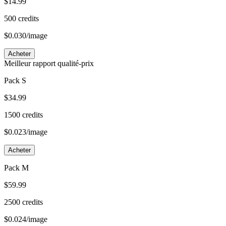
$
14.99
500
credits
$
0.030
/image
Acheter
Meilleur rapport qualité-prix
Pack S
$
34.99
1500
credits
$
0.023
/image
Acheter
Pack M
$
59.99
2500
credits
$
0.024
/image