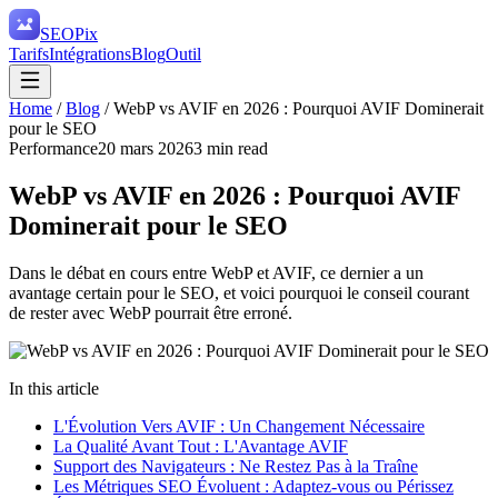
SEO
Pix
Tarifs
Intégrations
Blog
Outil
Home
/
Blog
/
WebP vs AVIF en 2026 : Pourquoi AVIF Dominerait
pour le SEO
Performance
20 mars 2026
3
min read
WebP vs AVIF en 2026 : Pourquoi AVIF
Dominerait pour le SEO
Dans le débat en cours entre WebP et AVIF, ce dernier a un
avantage certain pour le SEO, et voici pourquoi le conseil courant
de rester avec WebP pourrait être erroné.
In this article
L'Évolution Vers AVIF : Un Changement Nécessaire
La Qualité Avant Tout : L'Avantage AVIF
Support des Navigateurs : Ne Restez Pas à la Traîne
Les Métriques SEO Évoluent : Adaptez-vous ou Périssez