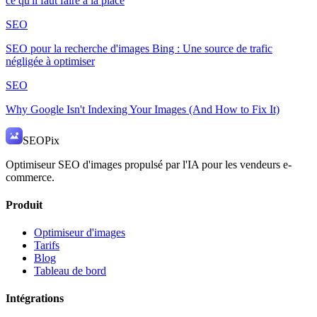
ce qu'il faut faire à la place
SEO
SEO pour la recherche d'images Bing : Une source de trafic
négligée à optimiser
SEO
Why Google Isn't Indexing Your Images (And How to Fix It)
SEO
Pix
Optimiseur SEO d'images propulsé par l'IA pour les vendeurs e-
commerce.
Produit
Optimiseur d'images
Tarifs
Blog
Tableau de bord
Intégrations