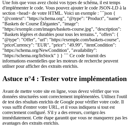
Une fois que vous avez choisi vos types de schéma, il est temps
d'implémenter le code. Vous pouvez ajouter le code JSON-LD à la
section <head> de votre HTML. Voici un exemple : ```json {
"@context": "https://schema.org", "@type": "Product", "name":
"Baskets de Course Élégantes", "image":
"https://exemple.com/images/baskets-course.jpg", "description":
"Baskets légères et durables pour tous les terrains.", "offers": {
"@type": "Offer", "url": "https://exemple.com/baskets-course",
"priceCurrency": "EUR", "price": "49.99", "itemCondition":
"https://schema.org/NewCondition", "availability":
"https://schema.org/InStock" } } ``` Ce code fournit des
informations essentielles que les moteurs de recherche peuvent
utiliser pour afficher des extraits enrichis.
Astuce n°4 : Tester votre implémentation
Avant de mettre votre site en ligne, vous devez vérifier que vos
données structurées sont correctement implémentées. Utilisez l'outil
de test des résultats enrichis de Google pour vérifier votre code. Il
vous suffit d'entrer votre URL, et il vous indiquera si tout est
correctement configuré. S'il y a des erreurs, corrigez-les
immédiatement. Cette étape garantit que vous ne manquerez pas les
avantages des extraits enrichis.