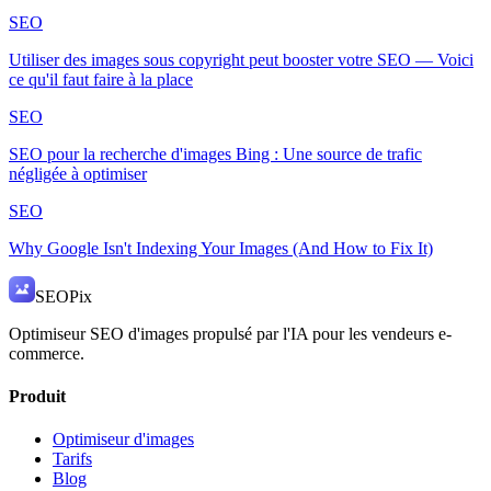
SEO
Utiliser des images sous copyright peut booster votre SEO — Voici
ce qu'il faut faire à la place
SEO
SEO pour la recherche d'images Bing : Une source de trafic
négligée à optimiser
SEO
Why Google Isn't Indexing Your Images (And How to Fix It)
SEO
Pix
Optimiseur SEO d'images propulsé par l'IA pour les vendeurs e-
commerce.
Produit
Optimiseur d'images
Tarifs
Blog