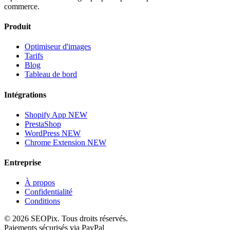
commerce.
Produit
Optimiseur d'images
Tarifs
Blog
Tableau de bord
Intégrations
Shopify App
NEW
PrestaShop
WordPress
NEW
Chrome Extension
NEW
Entreprise
À propos
Confidentialité
Conditions
©
2026
SEOPix.
Tous droits réservés.
Paiements sécurisés via PayPal