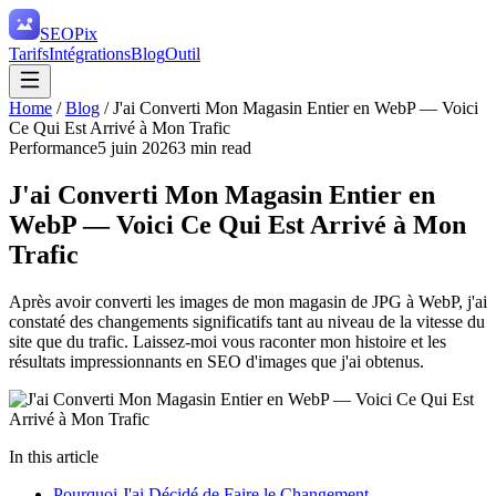
SEO
Pix
Tarifs
Intégrations
Blog
Outil
Home
/
Blog
/
J'ai Converti Mon Magasin Entier en WebP — Voici
Ce Qui Est Arrivé à Mon Trafic
Performance
5 juin 2026
3
min read
J'ai Converti Mon Magasin Entier en
WebP — Voici Ce Qui Est Arrivé à Mon
Trafic
Après avoir converti les images de mon magasin de JPG à WebP, j'ai
constaté des changements significatifs tant au niveau de la vitesse du
site que du trafic. Laissez-moi vous raconter mon histoire et les
résultats impressionnants en SEO d'images que j'ai obtenus.
In this article
Pourquoi J'ai Décidé de Faire le Changement