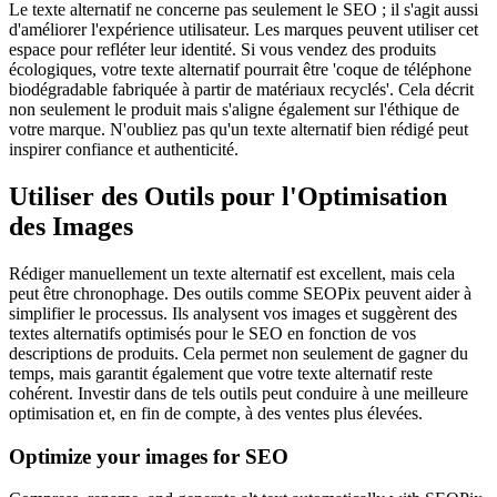
Le texte alternatif ne concerne pas seulement le SEO ; il s'agit aussi
d'améliorer l'expérience utilisateur. Les marques peuvent utiliser cet
espace pour refléter leur identité. Si vous vendez des produits
écologiques, votre texte alternatif pourrait être 'coque de téléphone
biodégradable fabriquée à partir de matériaux recyclés'. Cela décrit
non seulement le produit mais s'aligne également sur l'éthique de
votre marque. N'oubliez pas qu'un texte alternatif bien rédigé peut
inspirer confiance et authenticité.
Utiliser des Outils pour l'Optimisation
des Images
Rédiger manuellement un texte alternatif est excellent, mais cela
peut être chronophage. Des outils comme SEOPix peuvent aider à
simplifier le processus. Ils analysent vos images et suggèrent des
textes alternatifs optimisés pour le SEO en fonction de vos
descriptions de produits. Cela permet non seulement de gagner du
temps, mais garantit également que votre texte alternatif reste
cohérent. Investir dans de tels outils peut conduire à une meilleure
optimisation et, en fin de compte, à des ventes plus élevées.
Optimize your images for SEO