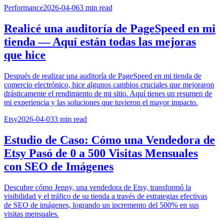
Performance
2026-04-06
3
min read
Realicé una auditoría de PageSpeed en mi
tienda — Aquí están todas las mejoras
que hice
Después de realizar una auditoría de PageSpeed en mi tienda de
comercio electrónico, hice algunos cambios cruciales que mejoraron
drásticamente el rendimiento de mi sitio. Aquí tienes un resumen de
mi experiencia y las soluciones que tuvieron el mayor impacto.
Etsy
2026-04-03
3
min read
Estudio de Caso: Cómo una Vendedora de
Etsy Pasó de 0 a 500 Visitas Mensuales
con SEO de Imágenes
Descubre cómo Jenny, una vendedora de Etsy, transformó la
visibilidad y el tráfico de su tienda a través de estrategias efectivas
de SEO de imágenes, logrando un incremento del 500% en sus
visitas mensuales.