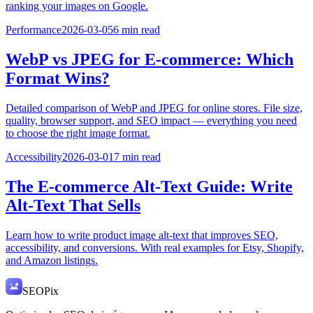
ranking your images on Google.
Performance
2026-03-05
6
min read
WebP vs JPEG for E-commerce: Which
Format Wins?
Detailed comparison of WebP and JPEG for online stores. File size,
quality, browser support, and SEO impact — everything you need
to choose the right image format.
Accessibility
2026-03-01
7
min read
The E-commerce Alt-Text Guide: Write
Alt-Text That Sells
Learn how to write product image alt-text that improves SEO,
accessibility, and conversions. With real examples for Etsy, Shopify,
and Amazon listings.
SEO
Pix