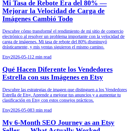
Mi Tasa de Rebote Era del 80% —
Mejorar la Velocidad de Carga de
Imágenes Cambió Todo
Descubre cómo transformé el rendimiento de mi sitio de comercio
electrónico al resolver un problema importante con la velocidad de
carga de imágenes. Mi tasa de rebote del 80% disminuyó
drásticamente, y mis ventas siguieron el mismo camino.
Etsy
2026-05-11
2
min read
Qué Hacen Diferente los Vendedores
Estrella con sus Imágenes en Etsy
Descubre las estrategias de imagen que distinguen a los Vendedores
Estrella de Etsy. Aprende a mejorar tus anuncios y a aumentar tu
clasificación en Etsy con estos consejos prácticos.
Etsy
2026-05-08
3
min read
My 6-Month SEO Journey as an Etsy
Seller — What Actually Worked