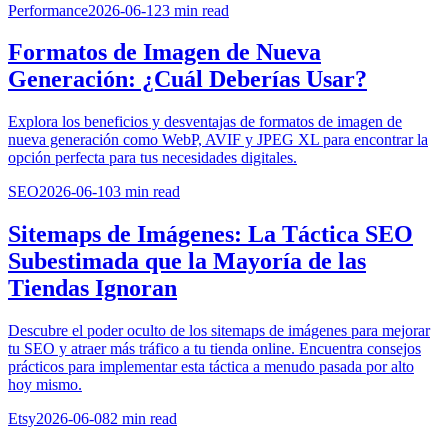
Performance
2026-06-12
3
min read
Formatos de Imagen de Nueva
Generación: ¿Cuál Deberías Usar?
Explora los beneficios y desventajas de formatos de imagen de
nueva generación como WebP, AVIF y JPEG XL para encontrar la
opción perfecta para tus necesidades digitales.
SEO
2026-06-10
3
min read
Sitemaps de Imágenes: La Táctica SEO
Subestimada que la Mayoría de las
Tiendas Ignoran
Descubre el poder oculto de los sitemaps de imágenes para mejorar
tu SEO y atraer más tráfico a tu tienda online. Encuentra consejos
prácticos para implementar esta táctica a menudo pasada por alto
hoy mismo.
Etsy
2026-06-08
2
min read