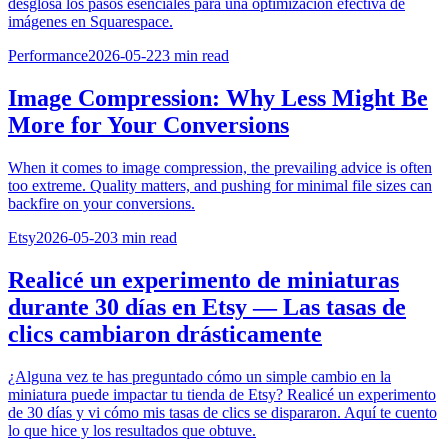
desglosa los pasos esenciales para una optimización efectiva de
imágenes en Squarespace.
Performance
2026-05-22
3
min read
Image Compression: Why Less Might Be
More for Your Conversions
When it comes to image compression, the prevailing advice is often
too extreme. Quality matters, and pushing for minimal file sizes can
backfire on your conversions.
Etsy
2026-05-20
3
min read
Realicé un experimento de miniaturas
durante 30 días en Etsy — Las tasas de
clics cambiaron drásticamente
¿Alguna vez te has preguntado cómo un simple cambio en la
miniatura puede impactar tu tienda de Etsy? Realicé un experimento
de 30 días y vi cómo mis tasas de clics se dispararon. Aquí te cuento
lo que hice y los resultados que obtuve.