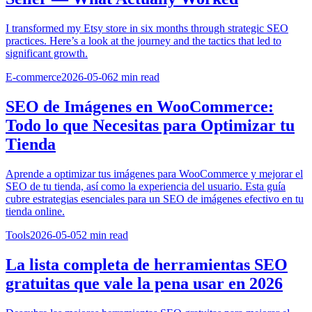
I transformed my Etsy store in six months through strategic SEO
practices. Here’s a look at the journey and the tactics that led to
significant growth.
E-commerce
2026-05-06
2
min read
SEO de Imágenes en WooCommerce:
Todo lo que Necesitas para Optimizar tu
Tienda
Aprende a optimizar tus imágenes para WooCommerce y mejorar el
SEO de tu tienda, así como la experiencia del usuario. Esta guía
cubre estrategias esenciales para un SEO de imágenes efectivo en tu
tienda online.
Tools
2026-05-05
2
min read
La lista completa de herramientas SEO
gratuitas que vale la pena usar en 2026