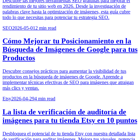
Descubre las mejores herramientas SEO gratuitas para mejorar el
rendimiento de tu sitio web en 2026. Desde la investigación de
palabras clave hasta la optimización de imágenes, esta guía cubre
todo lo que necesitas para potenciar tu estrategia SEO.
SEO
2026-05-01
2
min read
Cómo Mejorar tu Posicionamiento en la
Búsqueda de Imágenes de Google para tus
Productos
Descubre consejos prácticos para aumentar la visibilidad de tus
productos en la búsqueda de imágenes de Google. Aprende a
implementar técnicas efectivas de SEO para imágenes que atraigan
más clics y ventas.
Etsy
2026-04-29
4
min read
La lista de verificación de auditoría de
imágenes para tu tienda Etsy en 10 puntos
Desbloquea el potencial de tu tienda Etsy con nuestra detallada lista
de verificación para auditar imágenes. Mejora tus visuales, potencia