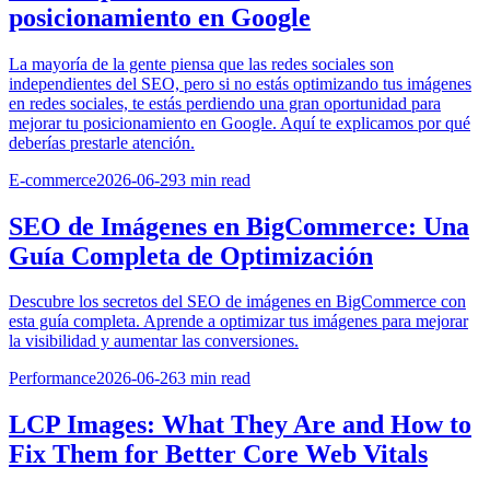
posicionamiento en Google
La mayoría de la gente piensa que las redes sociales son
independientes del SEO, pero si no estás optimizando tus imágenes
en redes sociales, te estás perdiendo una gran oportunidad para
mejorar tu posicionamiento en Google. Aquí te explicamos por qué
deberías prestarle atención.
E-commerce
2026-06-29
3
min read
SEO de Imágenes en BigCommerce: Una
Guía Completa de Optimización
Descubre los secretos del SEO de imágenes en BigCommerce con
esta guía completa. Aprende a optimizar tus imágenes para mejorar
la visibilidad y aumentar las conversiones.
Performance
2026-06-26
3
min read
LCP Images: What They Are and How to
Fix Them for Better Core Web Vitals