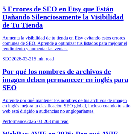
5 Errores de SEO en Etsy que Están
Dañando Silenciosamente la Visibilidad
de Tu Tienda
Aumenta la visibilidad de tu tienda en Etsy evitando estos errores
comunes de SEO. Aprende a optimizar tus listados para mejorar el
rendimiento y aumentar las ventas.
SEO
2026-03-21
5
min read
Por qué los nombres de archivos de
imagen deben permanecer en inglés para
SEO
Aprende por qué mantener los nombres de tus archivos de imagen
en inglés mejora tu clasificación SEO global, incluso cuando tu sitio
web está dirigido a audiencias no angloparlantes.
Performance
2026-03-20
3
min read
WebP vs AVIF en 2026: Por qué AVIF