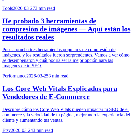
Tools
2026-03-27
3
min read
He probado 3 herramientas de
compresión de imágenes — Aquí están los
resultados reales
Puse a prueba tres herramientas populares de compresión de
imágenes, y los resultados fueron sorprendentes. Vamos a ver cómo
se desempeñaron y cuál podría ser la mejor opción para las
imágenes de tu SEO.
Performance
2026-03-25
3
min read
Los Core Web Vitals Explicados para
Vendedores de E-Commerce
Descubre cómo los Core Web Vitals pueden impactar tu SEO de e-
commerce y la velocidad de tu página, mejorando la experiencia del
cliente y aumentando tus ventas.
Etsy
2026-03-24
3
min read