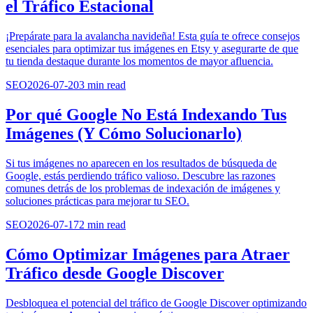
el Tráfico Estacional
¡Prepárate para la avalancha navideña! Esta guía te ofrece consejos
esenciales para optimizar tus imágenes en Etsy y asegurarte de que
tu tienda destaque durante los momentos de mayor afluencia.
SEO
2026-07-20
3
min read
Por qué Google No Está Indexando Tus
Imágenes (Y Cómo Solucionarlo)
Si tus imágenes no aparecen en los resultados de búsqueda de
Google, estás perdiendo tráfico valioso. Descubre las razones
comunes detrás de los problemas de indexación de imágenes y
soluciones prácticas para mejorar tu SEO.
SEO
2026-07-17
2
min read
Cómo Optimizar Imágenes para Atraer
Tráfico desde Google Discover
Desbloquea el potencial del tráfico de Google Discover optimizando