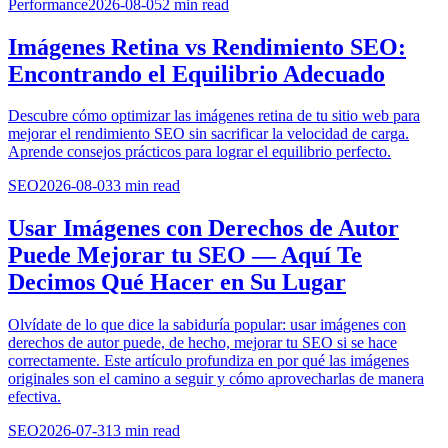
Performance
2026-08-05
2
min read
Imágenes Retina vs Rendimiento SEO:
Encontrando el Equilibrio Adecuado
Descubre cómo optimizar las imágenes retina de tu sitio web para
mejorar el rendimiento SEO sin sacrificar la velocidad de carga.
Aprende consejos prácticos para lograr el equilibrio perfecto.
SEO
2026-08-03
3
min read
Usar Imágenes con Derechos de Autor
Puede Mejorar tu SEO — Aquí Te
Decimos Qué Hacer en Su Lugar
Olvídate de lo que dice la sabiduría popular: usar imágenes con
derechos de autor puede, de hecho, mejorar tu SEO si se hace
correctamente. Este artículo profundiza en por qué las imágenes
originales son el camino a seguir y cómo aprovecharlas de manera
efectiva.
SEO
2026-07-31
3
min read