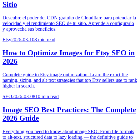
Sitio
Descubre el poder del CDN gratuito de Cloudflare para potenciar la
velocidad y el rendimiento SEO de tu sitio. Aprende a configurarlo
y aprovecha sus beneficios.
Etsy
2026-03-10
8
min read
How to Optimize Images for Etsy SEO in
2026
Complete guide to Etsy image optimization. Learn the exact file
naming, sizing, and alt-text strategies that top Etsy sellers use to rank
higher in search.
SEO
2026-03-08
10
min read
Image SEO Best Practices: The Complete
2026 Guide
Everything you need to know about image SEO. From file formats
to alt-text, structured data to lazy loading — the definitive guide to