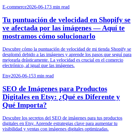
E-commerce
2026-06-17
3
min read
Tu puntuación de velocidad en Shopify se
ve afectada por las imágenes — Aquí te
mostramos cómo solucionarlo
Descubre cómo la puntuación de velocidad de mi tienda Shopify se
desplomó debido a las imágenes y aprende los pasos que seguí para
mejorarla drásticamente. La velocidad es crucial en el comercio
electrónico, al igual que las imágenes.
Etsy
2026-06-15
3
min read
SEO de Imágenes para Productos
Digitales en Etsy: ¿Qué es Diferente y
Qué Importa?
Descubre los secretos del SEO de imágenes para tus productos
digitales en Etsy. Aprende estrategias clave para aumentar tu
visibilidad y ventas con imágenes digitales optimizadas.