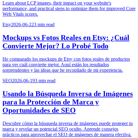
Learn about LCP images, their impact on your website's
performance, and practical steps to optimize them for improved Core
Web Vitals scores.
Etsy
2026-06-22
3
min read
Mockups vs Fotos Reales en Etsy: ¿Cuál
Convierte Mejor? Lo Probé Todo
He comparado los mockups de Etsy con fotos reales de productos
para ver cuál convierte mejor. Aquí están los resultados
sorprendentes y las ideas que he recopilado de mi experiencia.
SEO
2026-06-19
3
min read
Usando la Búsqueda Inversa de Imágenes
para la Protección de Marca y
Oportunidades de SEO
Descubre cómo la búsqueda inversa de imágenes puede proteger tu
marca y revelar un potencial SEO oculto. Aprende consejos
prácticos para aprovechar el SEO de imágenes de manera efectiva.