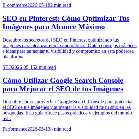
E-commerce
2026-05-18
2
min read
SEO en Pinterest: Cómo Optimizar Tus
Imágenes para Alcance Máximo
Descubre los secretos del SEO en Pinterest optimizando tus
imágenes para alcanzar el máximo público. Obtén consejos prácticos
e ideas para aumentar tu visibilidad y compromiso en esta poderosa
plataforma.
SEO
2026-05-15
2
min read
Cómo Utilizar Google Search Console
para Mejorar el SEO de tus Imágenes
Descubre cómo aprovechar Google Search Console para potenciar
el SEO de tus imágenes y aumentar la visibilidad de tu sitio en las
búsquedas. Esta guía ofrece pasos prácticos y ejemplos del mundo
real.
Performance
2026-05-13
4
min read