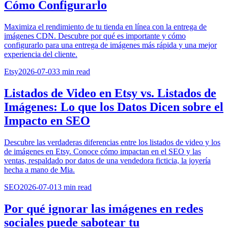
Cómo Configurarlo
Maximiza el rendimiento de tu tienda en línea con la entrega de
imágenes CDN. Descubre por qué es importante y cómo
configurarlo para una entrega de imágenes más rápida y una mejor
experiencia del cliente.
Etsy
2026-07-03
3
min read
Listados de Video en Etsy vs. Listados de
Imágenes: Lo que los Datos Dicen sobre el
Impacto en SEO
Descubre las verdaderas diferencias entre los listados de video y los
de imágenes en Etsy. Conoce cómo impactan en el SEO y las
ventas, respaldado por datos de una vendedora ficticia, la joyería
hecha a mano de Mia.
SEO
2026-07-01
3
min read
Por qué ignorar las imágenes en redes
sociales puede sabotear tu