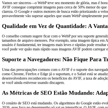
Vamos ser sinceros—o WebP teve seu momento de glória, mas é hora 
AVIF consegue comprimir imagens para cerca de 50% menor do que o J
clareza. O Google e outros motores de busca estão priorizando a vel
provavelmente vão superar aqueles que usam WebP simplesmente por
Qualidade em Vez de Quantidade: A Vant
O conselho comum sugere ficar com o WebP por seu suporte generaliz
tamanhos de arquivo menores. Por exemplo, uma imagem típica em A
usuário é fundamental, ter imagens mais leves e rápidas pode result
você pode ver quão mais rápido suas imagens AVIF podem carregar
Suporte a Navegadores: Não Fique Para T
Uma das preocupações comuns com o AVIF é o suporte dos navegadore
como Chrome, Firefox e Edge já o suportam, e o Safari está se atual
desenvolvedores reconhecem os benefícios do AVIF, a taxa de adoção va
se você ainda estivesse usando discagem.
As Métricas de SEO Estão Mudando: Adapt
O cenário de SEO está mudando. Os algoritmos do Google estão evolu
2026, esse foco no desempenho só vai se intensificar. O AVIF, com s