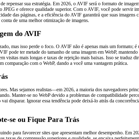
de repensar sua estratégia. Em 2026, o AVIF será o formato de imag
PEG e oferece qualidade superior. Com o AVIF, você pode servir imag
ocidade das páginas, e a eficiência do AVIF garantirá que suas imagen
 conta de uma melhor otimização de imagens.
agem do AVIF
ado, mas isso perde o foco. O AVIF não é apenas mais um formato; é u
VIF pode ter metade do tamanho de uma imagem em WebP, mantendo um
ar em visitas mais longas e taxas de rejeição mais baixas. Isso se tr
 em comparação com o WebP, dando a você uma vantagem prática.
rás
s. Mas sejamos realistas—em 2026, a maioria dos navegadores princip
izando. Manter-se no WebP devido a problemas de compatibilidade perc
i disparar. Ignorar essa tendência pode deixá-lo atrás da concorrência
e-se ou Fique Para Trás
indo para favorecer sites que apresentam melhor desempenho. Em 2023,
uas taxas de compressão superiores e qualidade, se encaixa perfeitam