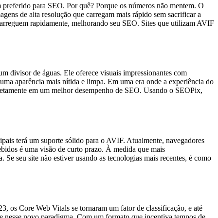
em preferido para SEO. Por quê? Porque os números não mentem. O
ens de alta resolução que carregam mais rápido sem sacrificar a
s carreguem rapidamente, melhorando seu SEO. Sites que utilizam AVIF
m divisor de águas. Ele oferece visuais impressionantes com
a aparência mais nítida e limpa. Em uma era onde a experiência do
aduz diretamente em um melhor desempenho de SEO. Usando o SEOPix,
ais terá um suporte sólido para o AVIF. Atualmente, navegadores
ebidos é uma visão de curto prazo. À medida que mais
. Se seu site não estiver usando as tecnologias mais recentes, é como
 os Core Web Vitals se tornaram um fator de classificação, e até
ente nesse novo paradigma. Com um formato que incentiva tempos de