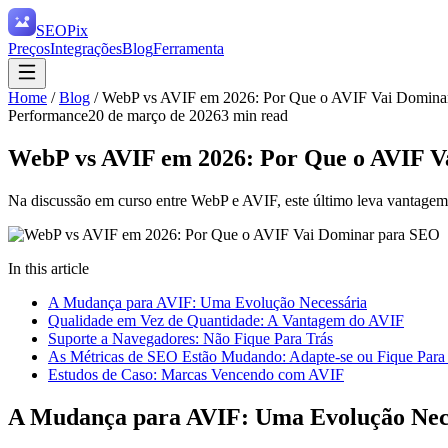
SEO
Pix
Preços
Integrações
Blog
Ferramenta
Home
/
Blog
/
WebP vs AVIF em 2026: Por Que o AVIF Vai Domina
Performance
20 de março de 2026
3
min read
WebP vs AVIF em 2026: Por Que o AVIF 
Na discussão em curso entre WebP e AVIF, este último leva vantage
In this article
A Mudança para AVIF: Uma Evolução Necessária
Qualidade em Vez de Quantidade: A Vantagem do AVIF
Suporte a Navegadores: Não Fique Para Trás
As Métricas de SEO Estão Mudando: Adapte-se ou Fique Para
Estudos de Caso: Marcas Vencendo com AVIF
A Mudança para AVIF: Uma Evolução Nec