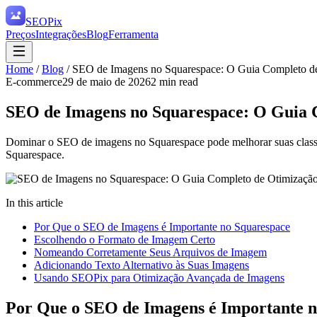
SEO
Pix
Preços
Integrações
Blog
Ferramenta
Home
/
Blog
/
SEO de Imagens no Squarespace: O Guia Completo d
E-commerce
29 de maio de 2026
2
min read
SEO de Imagens no Squarespace: O Guia 
Dominar o SEO de imagens no Squarespace pode melhorar suas classifi
Squarespace.
In this article
Por Que o SEO de Imagens é Importante no Squarespace
Escolhendo o Formato de Imagem Certo
Nomeando Corretamente Seus Arquivos de Imagem
Adicionando Texto Alternativo às Suas Imagens
Usando SEOPix para Otimização Avançada de Imagens
Por Que o SEO de Imagens é Importante 