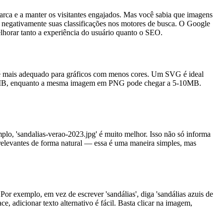
rca e a manter os visitantes engajados. Mas você sabia que imagens
negativamente suas classificações nos motores de busca. O Google
horar tanto a experiência do usuário quanto o SEO.
 é mais adequado para gráficos com menos cores. Um SVG é ideal
2-3MB, enquanto a mesma imagem em PNG pode chegar a 5-10MB.
o, 'sandalias-verao-2023.jpg' é muito melhor. Isso não só informa
 relevantes de forma natural — essa é uma maneira simples, mas
Por exemplo, em vez de escrever 'sandálias', diga 'sandálias azuis de
, adicionar texto alternativo é fácil. Basta clicar na imagem,