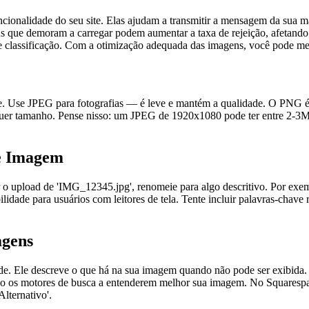
onalidade do seu site. Elas ajudam a transmitir a mensagem da sua ma
que demoram a carregar podem aumentar a taxa de rejeição, afetando 
e classificação. Com a otimização adequada das imagens, você pode mel
te. Use JPEG para fotografias — é leve e mantém a qualidade. O PNG
ualquer tamanho. Pense nisso: um JPEG de 1920x1080 pode ter entre 
e Imagem
upload de 'IMG_12345.jpg', renomeie para algo descritivo. Por exempl
idade para usuários com leitores de tela. Tente incluir palavras-chave
agens
dade. Ele descreve o que há na sua imagem quando não pode ser exibida. 
ndo os motores de busca a entenderem melhor sua imagem. No Squarespace
Alternativo'.