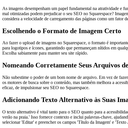
As imagens desempenham um papel fundamental na atratividade e funci
mal otimizadas podem prejudicar o seu SEO no Squarespace? Imagens 
considera a velocidade de carregamento das páginas como um fator d
Escolhendo o Formato de Imagem Certo
Ao fazer o upload de imagens no Squarespace, o formato é importan
para logotipos e ícones, garantindo que permaneçam nítidos em q
Escolha sabiamente para manter seu site rápido.
Nomeando Corretamente Seus Arquivos d
Não subestime o poder de um bom nome de arquivo. Em vez de fazer o 
os motores de busca sobre o conteúdo, mas também melhora a acessibil
eficaz, de impulsionar seu SEO no Squarespace.
Adicionando Texto Alternativo às Suas Im
O texto alternativo é vital tanto para o SEO quanto para a acessibili
verão na praia.' Isso fornece contexto e inclui palavras-chave, ajuda
selecionar 'Editar' e preencher os campos 'Título da Imagem' e 'Texto 