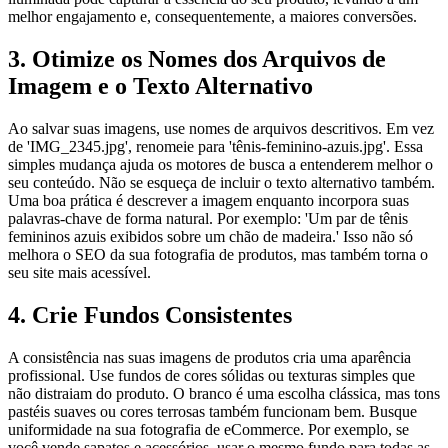
melhor engajamento e, consequentemente, a maiores conversões.
3. Otimize os Nomes dos Arquivos de
Imagem e o Texto Alternativo
Ao salvar suas imagens, use nomes de arquivos descritivos. Em vez
de 'IMG_2345.jpg', renomeie para 'tênis-feminino-azuis.jpg'. Essa
simples mudança ajuda os motores de busca a entenderem melhor o
seu conteúdo. Não se esqueça de incluir o texto alternativo também.
Uma boa prática é descrever a imagem enquanto incorpora suas
palavras-chave de forma natural. Por exemplo: 'Um par de tênis
femininos azuis exibidos sobre um chão de madeira.' Isso não só
melhora o SEO da sua fotografia de produtos, mas também torna o
seu site mais acessível.
4. Crie Fundos Consistentes
A consistência nas suas imagens de produtos cria uma aparência
profissional. Use fundos de cores sólidas ou texturas simples que
não distraiam do produto. O branco é uma escolha clássica, mas tons
pastéis suaves ou cores terrosas também funcionam bem. Busque
uniformidade na sua fotografia de eCommerce. Por exemplo, se
você vende sapatos e acessórios, usar o mesmo fundo para todas as