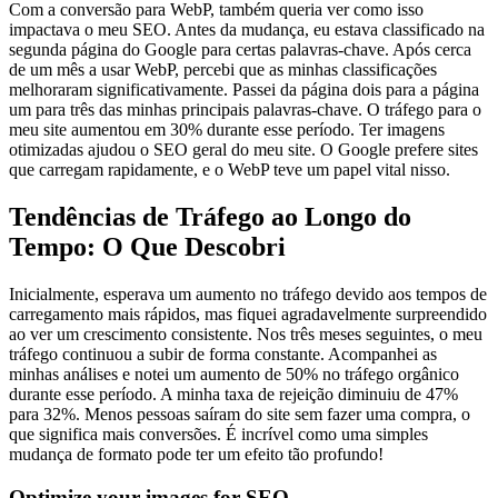
Com a conversão para WebP, também queria ver como isso
impactava o meu SEO. Antes da mudança, eu estava classificado na
segunda página do Google para certas palavras-chave. Após cerca
de um mês a usar WebP, percebi que as minhas classificações
melhoraram significativamente. Passei da página dois para a página
um para três das minhas principais palavras-chave. O tráfego para o
meu site aumentou em 30% durante esse período. Ter imagens
otimizadas ajudou o SEO geral do meu site. O Google prefere sites
que carregam rapidamente, e o WebP teve um papel vital nisso.
Tendências de Tráfego ao Longo do
Tempo: O Que Descobri
Inicialmente, esperava um aumento no tráfego devido aos tempos de
carregamento mais rápidos, mas fiquei agradavelmente surpreendido
ao ver um crescimento consistente. Nos três meses seguintes, o meu
tráfego continuou a subir de forma constante. Acompanhei as
minhas análises e notei um aumento de 50% no tráfego orgânico
durante esse período. A minha taxa de rejeição diminuiu de 47%
para 32%. Menos pessoas saíram do site sem fazer uma compra, o
que significa mais conversões. É incrível como uma simples
mudança de formato pode ter um efeito tão profundo!
Optimize your images for SEO