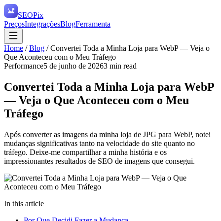
SEO
Pix
Preços
Integrações
Blog
Ferramenta
Home
/
Blog
/
Convertei Toda a Minha Loja para WebP — Veja o
Que Aconteceu com o Meu Tráfego
Performance
5 de junho de 2026
3
min read
Convertei Toda a Minha Loja para WebP
— Veja o Que Aconteceu com o Meu
Tráfego
Após converter as imagens da minha loja de JPG para WebP, notei
mudanças significativas tanto na velocidade do site quanto no
tráfego. Deixe-me compartilhar a minha história e os
impressionantes resultados de SEO de imagens que consegui.
In this article
Por Que Decidi Fazer a Mudança