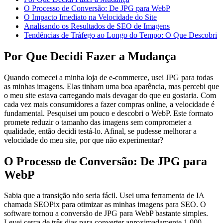
O Processo de Conversão: De JPG para WebP
O Impacto Imediato na Velocidade do Site
Analisando os Resultados de SEO de Imagens
Tendências de Tráfego ao Longo do Tempo: O Que Descobri
Por Que Decidi Fazer a Mudança
Quando comecei a minha loja de e-commerce, usei JPG para todas
as minhas imagens. Elas tinham uma boa aparência, mas percebi que
o meu site estava carregando mais devagar do que eu gostaria. Com
cada vez mais consumidores a fazer compras online, a velocidade é
fundamental. Pesquisei um pouco e descobri o WebP. Este formato
promete reduzir o tamanho das imagens sem comprometer a
qualidade, então decidi testá-lo. Afinal, se pudesse melhorar a
velocidade do meu site, por que não experimentar?
O Processo de Conversão: De JPG para
WebP
Sabia que a transição não seria fácil. Usei uma ferramenta de IA
chamada SEOPix para otimizar as minhas imagens para SEO. O
software tornou a conversão de JPG para WebP bastante simples.
Levei cerca de três dias para converter aproximadamente 1.000