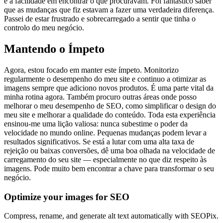
e a facilidade em encontrar o que procuravam. Foi fantástico saber
que as mudanças que fiz estavam a fazer uma verdadeira diferença.
Passei de estar frustrado e sobrecarregado a sentir que tinha o
controlo do meu negócio.
Mantendo o Ímpeto
Agora, estou focado em manter este ímpeto. Monitorizo
regularmente o desempenho do meu site e continuo a otimizar as
imagens sempre que adiciono novos produtos. É uma parte vital da
minha rotina agora. Também procuro outras áreas onde posso
melhorar o meu desempenho de SEO, como simplificar o design do
meu site e melhorar a qualidade do conteúdo. Toda esta experiência
ensinou-me uma lição valiosa: nunca subestime o poder da
velocidade no mundo online. Pequenas mudanças podem levar a
resultados significativos. Se está a lutar com uma alta taxa de
rejeição ou baixas conversões, dê uma boa olhada na velocidade de
carregamento do seu site — especialmente no que diz respeito às
imagens. Pode muito bem encontrar a chave para transformar o seu
negócio.
Optimize your images for SEO
Compress, rename, and generate alt text automatically with SEOPix.