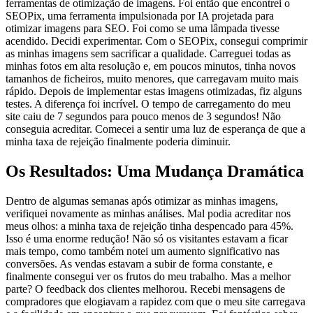
ferramentas de otimização de imagens. Foi então que encontrei o
SEOPix, uma ferramenta impulsionada por IA projetada para
otimizar imagens para SEO. Foi como se uma lâmpada tivesse
acendido. Decidi experimentar. Com o SEOPix, consegui comprimir
as minhas imagens sem sacrificar a qualidade. Carreguei todas as
minhas fotos em alta resolução e, em poucos minutos, tinha novos
tamanhos de ficheiros, muito menores, que carregavam muito mais
rápido. Depois de implementar estas imagens otimizadas, fiz alguns
testes. A diferença foi incrível. O tempo de carregamento do meu
site caiu de 7 segundos para pouco menos de 3 segundos! Não
conseguia acreditar. Comecei a sentir uma luz de esperança de que a
minha taxa de rejeição finalmente poderia diminuir.
Os Resultados: Uma Mudança Dramática
Dentro de algumas semanas após otimizar as minhas imagens,
verifiquei novamente as minhas análises. Mal podia acreditar nos
meus olhos: a minha taxa de rejeição tinha despencado para 45%.
Isso é uma enorme redução! Não só os visitantes estavam a ficar
mais tempo, como também notei um aumento significativo nas
conversões. As vendas estavam a subir de forma constante, e
finalmente consegui ver os frutos do meu trabalho. Mas a melhor
parte? O feedback dos clientes melhorou. Recebi mensagens de
compradores que elogiavam a rapidez com que o meu site carregava