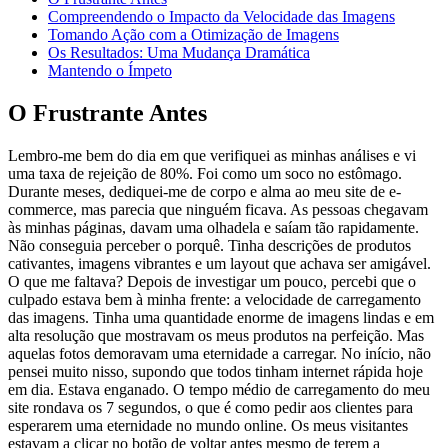
Compreendendo o Impacto da Velocidade das Imagens
Tomando Ação com a Otimização de Imagens
Os Resultados: Uma Mudança Dramática
Mantendo o Ímpeto
O Frustrante Antes
Lembro-me bem do dia em que verifiquei as minhas análises e vi
uma taxa de rejeição de 80%. Foi como um soco no estômago.
Durante meses, dediquei-me de corpo e alma ao meu site de e-
commerce, mas parecia que ninguém ficava. As pessoas chegavam
às minhas páginas, davam uma olhadela e saíam tão rapidamente.
Não conseguia perceber o porquê. Tinha descrições de produtos
cativantes, imagens vibrantes e um layout que achava ser amigável.
O que me faltava? Depois de investigar um pouco, percebi que o
culpado estava bem à minha frente: a velocidade de carregamento
das imagens. Tinha uma quantidade enorme de imagens lindas e em
alta resolução que mostravam os meus produtos na perfeição. Mas
aquelas fotos demoravam uma eternidade a carregar. No início, não
pensei muito nisso, supondo que todos tinham internet rápida hoje
em dia. Estava enganado. O tempo médio de carregamento do meu
site rondava os 7 segundos, o que é como pedir aos clientes para
esperarem uma eternidade no mundo online. Os meus visitantes
estavam a clicar no botão de voltar antes mesmo de terem a