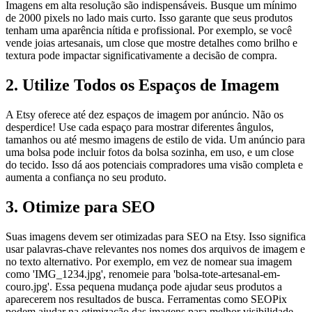
Imagens em alta resolução são indispensáveis. Busque um mínimo
de 2000 pixels no lado mais curto. Isso garante que seus produtos
tenham uma aparência nítida e profissional. Por exemplo, se você
vende joias artesanais, um close que mostre detalhes como brilho e
textura pode impactar significativamente a decisão de compra.
2. Utilize Todos os Espaços de Imagem
A Etsy oferece até dez espaços de imagem por anúncio. Não os
desperdice! Use cada espaço para mostrar diferentes ângulos,
tamanhos ou até mesmo imagens de estilo de vida. Um anúncio para
uma bolsa pode incluir fotos da bolsa sozinha, em uso, e um close
do tecido. Isso dá aos potenciais compradores uma visão completa e
aumenta a confiança no seu produto.
3. Otimize para SEO
Suas imagens devem ser otimizadas para SEO na Etsy. Isso significa
usar palavras-chave relevantes nos nomes dos arquivos de imagem e
no texto alternativo. Por exemplo, em vez de nomear sua imagem
como 'IMG_1234.jpg', renomeie para 'bolsa-tote-artesanal-em-
couro.jpg'. Essa pequena mudança pode ajudar seus produtos a
aparecerem nos resultados de busca. Ferramentas como SEOPix
podem ajudar na otimização das imagens para melhor visibilidade.