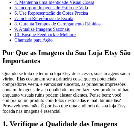
4. Mantenha uma Identidade Visual Coesa
5. Incorpore Imagens de Estilo de Vida
6. Use Representação de Cores Precisa
7. Inclua Referências de Escala
8. Garanta Tempos de Carregamento Rápidos
9. Atualize Imagens Sazonais
10. Busque Feedback e Melhore
Chamada para Ação
Por Que as Imagens da Sua Loja Etsy São
Importantes
Quando se trata de ter uma loja Etsy de sucesso, suas imagens são a
vitrine. Elas costumam ser a primeira coisa que os potenciais
compradores veem, e vamos ser sinceros, as primeiras impressões
contam. Imagens de alta qualidade podem fazer seu produto brilhar,
enquanto visuais ruins podem afastar clientes. Pense bem: você
compraria um produto com fotos desfocadas e mal iluminadas?
Provavelmente não. É por isso que uma auditoria da sua loja Etsy
focada nas imagens é essencial.
1. Verifique a Qualidade das Imagens