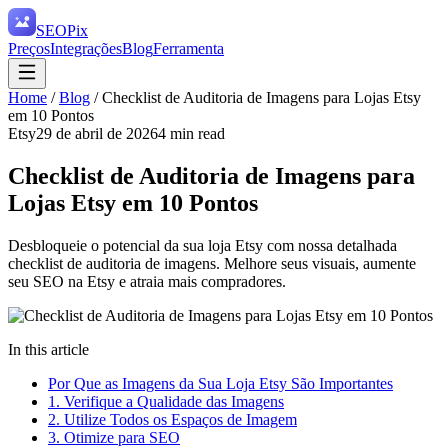
SEO
Pix
Preços
Integrações
Blog
Ferramenta
Home
/
Blog
/
Checklist de Auditoria de Imagens para Lojas Etsy
em 10 Pontos
Etsy
29 de abril de 2026
4
min read
Checklist de Auditoria de Imagens para
Lojas Etsy em 10 Pontos
Desbloqueie o potencial da sua loja Etsy com nossa detalhada
checklist de auditoria de imagens. Melhore seus visuais, aumente
seu SEO na Etsy e atraia mais compradores.
In this article
Por Que as Imagens da Sua Loja Etsy São Importantes
1. Verifique a Qualidade das Imagens
2. Utilize Todos os Espaços de Imagem
3. Otimize para SEO