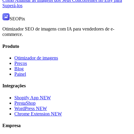
Como Analisar as Imagens dos Seus Concorrentes no Etsy para
Superá-los
SEO
Pix
Otimizador SEO de imagens com IA para vendedores de e-
commerce.
Produto
Otimizador de imagens
Preços
Blog
Painel
Integrações
Shopify App
NEW
PrestaShop
WordPress
NEW
Chrome Extension
NEW
Empresa