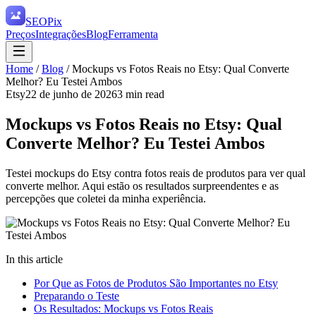
SEO
Pix
Preços
Integrações
Blog
Ferramenta
Home
/
Blog
/
Mockups vs Fotos Reais no Etsy: Qual Converte
Melhor? Eu Testei Ambos
Etsy
22 de junho de 2026
3
min read
Mockups vs Fotos Reais no Etsy: Qual
Converte Melhor? Eu Testei Ambos
Testei mockups do Etsy contra fotos reais de produtos para ver qual
converte melhor. Aqui estão os resultados surpreendentes e as
percepções que coletei da minha experiência.
In this article
Por Que as Fotos de Produtos São Importantes no Etsy
Preparando o Teste
Os Resultados: Mockups vs Fotos Reais