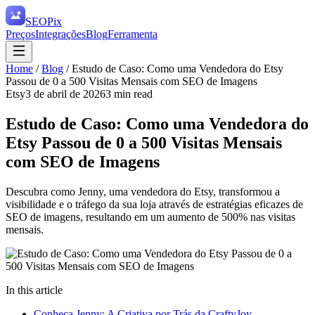
SEO
Pix
Preços
Integrações
Blog
Ferramenta
Home
/
Blog
/
Estudo de Caso: Como uma Vendedora do Etsy
Passou de 0 a 500 Visitas Mensais com SEO de Imagens
Etsy
3 de abril de 2026
3
min read
Estudo de Caso: Como uma Vendedora do
Etsy Passou de 0 a 500 Visitas Mensais
com SEO de Imagens
Descubra como Jenny, uma vendedora do Etsy, transformou a
visibilidade e o tráfego da sua loja através de estratégias eficazes de
SEO de imagens, resultando em um aumento de 500% nas visitas
mensais.
In this article
Conheça Jenny: A Criativa por Trás da CraftyJoy