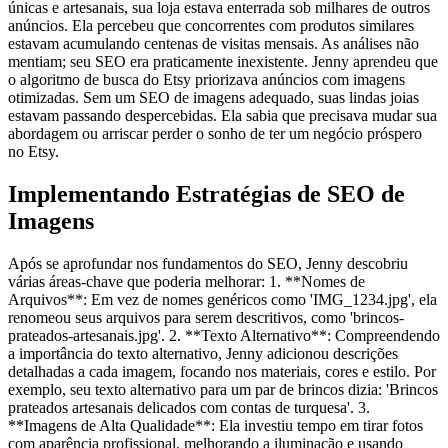
únicas e artesanais, sua loja estava enterrada sob milhares de outros
anúncios. Ela percebeu que concorrentes com produtos similares
estavam acumulando centenas de visitas mensais. As análises não
mentiam; seu SEO era praticamente inexistente. Jenny aprendeu que
o algoritmo de busca do Etsy priorizava anúncios com imagens
otimizadas. Sem um SEO de imagens adequado, suas lindas joias
estavam passando despercebidas. Ela sabia que precisava mudar sua
abordagem ou arriscar perder o sonho de ter um negócio próspero
no Etsy.
Implementando Estratégias de SEO de
Imagens
Após se aprofundar nos fundamentos do SEO, Jenny descobriu
várias áreas-chave que poderia melhorar: 1. **Nomes de
Arquivos**: Em vez de nomes genéricos como 'IMG_1234.jpg', ela
renomeou seus arquivos para serem descritivos, como 'brincos-
prateados-artesanais.jpg'. 2. **Texto Alternativo**: Compreendendo
a importância do texto alternativo, Jenny adicionou descrições
detalhadas a cada imagem, focando nos materiais, cores e estilo. Por
exemplo, seu texto alternativo para um par de brincos dizia: 'Brincos
prateados artesanais delicados com contas de turquesa'. 3.
**Imagens de Alta Qualidade**: Ela investiu tempo em tirar fotos
com aparência profissional, melhorando a iluminação e usando