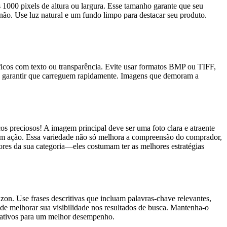
 1000 pixels de altura ou largura. Esse tamanho garante que seu
ão. Use luz natural e um fundo limpo para destacar seu produto.
icos com texto ou transparência. Evite usar formatos BMP ou TIFF,
a garantir que carreguem rapidamente. Imagens que demoram a
 preciosos! A imagem principal deve ser uma foto clara e atraente
o em ação. Essa variedade não só melhora a compreensão do comprador,
res da sua categoria—eles costumam ter as melhores estratégias
zon. Use frases descritivas que incluam palavras-chave relevantes,
ode melhorar sua visibilidade nos resultados de busca. Mantenha-o
rnativos para um melhor desempenho.