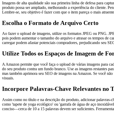
Imagens de alta qualidade são sua primeira linha de defesa para capt
produto possa ser ampliado, melhorando a experiência do cliente. Pe
Lembre-se, seu objetivo é fazer com que o item pareça o mais atraente 
Escolha o Formato de Arquivo Certo
Ao fazer o upload de imagens, utilize os formatos JPEG ou PNG. JPE
pois podem aumentar o tamanho do arquivo e atrasar os tempos de c
carregar podem afastar potenciais compradores, prejudicando seu S
Utilize Todos os Espaços de Imagem de Fo
A Amazon permite que você faça o upload de várias imagens para cada
do seu produto contra um fundo branco. Use as imagens restantes par
mas também aprimora seu SEO de imagens na Amazon. Se você não tem 
visuais.
Incorpore Palavras-Chave Relevantes no T
Assim como no título e na descrição do produto, adicionar palavras-c
como 'tapete de yoga ecológico' ou 'garrafa de água de aço inoxidáve
conciso—cerca de 10 a 15 palavras devem ser suficientes. Ferrament