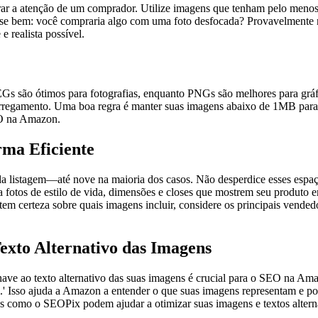
urar a atenção de um comprador. Utilize imagens que tenham pelo menos
nse bem: você compraria algo com uma foto desfocada? Provavelmente n
e realista possível.
Gs são ótimos para fotografias, enquanto PNGs são melhores para gráf
arregamento. Uma boa regra é manter suas imagens abaixo de 1MB par
EO na Amazon.
rma Eficiente
 listagem—até nove na maioria dos casos. Não desperdice esses espaços
a fotos de estilo de vida, dimensões e closes que mostrem seu produt
certeza sobre quais imagens incluir, considere os principais vendedo
exto Alternativo das Imagens
have ao texto alternativo das suas imagens é crucial para o SEO na Ama
l.' Isso ajuda a Amazon a entender o que suas imagens representam e p
as como o SEOPix podem ajudar a otimizar suas imagens e textos alte