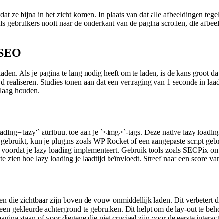
totdat ze bijna in het zicht komen. In plaats van dat alle afbeeldingen
 als gebruikers nooit naar de onderkant van de pagina scrollen, die afbe
 SEO
den. Als je pagina te lang nodig heeft om te laden, is de kans groot da
jd realiseren. Studies tonen aan dat een vertraging van 1 seconde in laa
 laag houden.
oading='lazy'` attribuut toe aan je `<img>`-tags. Deze native lazy load
bruikt, kun je plugins zoals WP Rocket of een aangepaste script gebrui
 voordat je lazy loading implementeert. Gebruik tools zoals SEOPix om 
zien hoe lazy loading je laadtijd beïnvloedt. Streef naar een score va
 die zichtbaar zijn boven de vouw onmiddellijk laden. Dit verbetert d
en gekleurde achtergrond te gebruiken. Dit helpt om de lay-out te beho
ina staan of voor diegene die niet cruciaal zijn voor de eerste interact