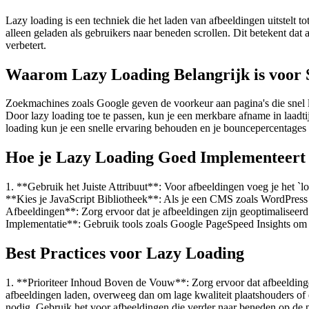
Lazy loading is een techniek die het laden van afbeeldingen uitstelt 
alleen geladen als gebruikers naar beneden scrollen. Dit betekent dat
verbetert.
Waarom Lazy Loading Belangrijk is voor
Zoekmachines zoals Google geven de voorkeur aan pagina's die snel la
Door lazy loading toe te passen, kun je een merkbare afname in laadti
loading kun je een snelle ervaring behouden en je bouncepercentages
Hoe je Lazy Loading Goed Implementeert
1. **Gebruik het Juiste Attribuut**: Voor afbeeldingen voeg je het `l
**Kies je JavaScript Bibliotheek**: Als je een CMS zoals WordPress ge
Afbeeldingen**: Zorg ervoor dat je afbeeldingen zijn geoptimaliseerd
Implementatie**: Gebruik tools zoals Google PageSpeed Insights om te 
Best Practices voor Lazy Loading
1. **Prioriteer Inhoud Boven de Vouw**: Zorg ervoor dat afbeeldingen
afbeeldingen laden, overweeg dan om lage kwaliteit plaatshouders of e
nodig. Gebruik het voor afbeeldingen die verder naar beneden op de pag