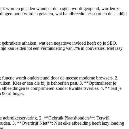
 tegelijk worden geladen wanneer de pagina wordt geopend, worden ze
eldingen nooit worden geladen, wat bandbreedte bespaart en de laadtijd
t gebruikers afhaken, wat een negatieve invloed heeft op je SEO.
dtijd kan leiden tot een vermindering van 7% in conversies. Met lazy
ing functie wordt ondersteund door de meeste moderne browsers. 2.
ken. Kies er een die bij je behoeften past. 3. **Optimaliseer je
afbeeldingen te comprimeren zonder kwaliteitsverlies. 4. **Test je
n 90 of hoger.
e gebruikerservaring. 2. **Gebruik Plaatshouders**: Terwijl
uden. 3. **Overdrijf Niet**: Niet elke afbeelding heeft lazy loading
ie.