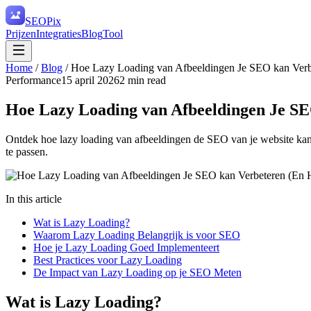
SEO
Pix
Prijzen
Integraties
Blog
Tool
Home
/
Blog
/
Hoe Lazy Loading van Afbeeldingen Je SEO kan Verb
Performance
15 april 2026
2
min read
Hoe Lazy Loading van Afbeeldingen Je SE
Ontdek hoe lazy loading van afbeeldingen de SEO van je website kan ve
te passen.
In this article
Wat is Lazy Loading?
Waarom Lazy Loading Belangrijk is voor SEO
Hoe je Lazy Loading Goed Implementeert
Best Practices voor Lazy Loading
De Impact van Lazy Loading op je SEO Meten
Wat is Lazy Loading?