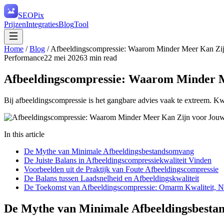
SEO
Pix
Prijzen
Integraties
Blog
Tool
Home
/
Blog
/
Afbeeldingscompressie: Waarom Minder Meer Kan Zij
Performance
22 mei 2026
3
min read
Afbeeldingscompressie: Waarom Minder M
Bij afbeeldingscompressie is het gangbare advies vaak te extreem. Kwa
In this article
De Mythe van Minimale Afbeeldingsbestandsomvang
De Juiste Balans in Afbeeldingscompressiekwaliteit Vinden
Voorbeelden uit de Praktijk van Foute Afbeeldingscompressie
De Balans tussen Laadsnelheid en Afbeeldingskwaliteit
De Toekomst van Afbeeldingscompressie: Omarm Kwaliteit, Ni
De Mythe van Minimale Afbeeldingsbest