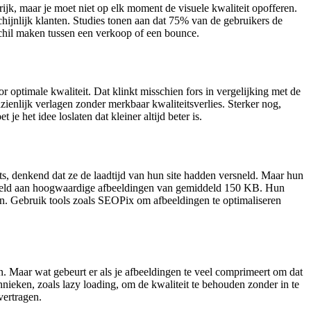
rijk, maar je moet niet op elk moment de visuele kwaliteit opofferen.
chijnlijk klanten. Studies tonen aan dat 75% van de gebruikers de
schil maken tussen een verkoop of een bounce.
 optimale kwaliteit. Dat klinkt misschien fors in vergelijking met de
enlijk verlagen zonder merkbaar kwaliteitsverlies. Sterker nog,
 het idee loslaten dat kleiner altijd beter is.
ts, denkend dat ze de laadtijd van hun site hadden versneld. Maar hun
thield aan hoogwaardige afbeeldingen van gemiddeld 150 KB. Hun
ken. Gebruik tools zoals SEOPix om afbeeldingen te optimaliseren
n. Maar wat gebeurt er als je afbeeldingen te veel comprimeert om dat
hnieken, zoals lazy loading, om de kwaliteit te behouden zonder in te
 vertragen.