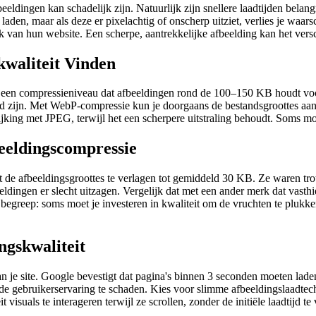
eldingen kan schadelijk zijn. Natuurlijk zijn snellere laadtijden belang
aden, maar als deze er pixelachtig of onscherp uitziet, verlies je waars
ek van hun website. Een scherpe, aantrekkelijke afbeelding kan het ver
kwaliteit Vinden
ar een compressieniveau dat afbeeldingen rond de 100–150 KB houdt voor
 zijn. Met WebP-compressie kun je doorgaans de bestandsgroottes aanzi
ng met JPEG, terwijl het een scherpere uitstraling behoudt. Soms moet je
beeldingscompressie
t de afbeeldingsgroottes te verlagen tot gemiddeld 30 KB. Ze waren tro
dingen er slecht uitzagen. Vergelijk dat met een ander merk dat vas
e begreep: soms moet je investeren in kwaliteit om de vruchten te pluk
ngskwaliteit
an je site. Google bevestigt dat pagina's binnen 3 seconden moeten lade
ok de gebruikerservaring te schaden. Kies voor slimme afbeeldingslaadtec
 visuals te interageren terwijl ze scrollen, zonder de initiële laadtijd te