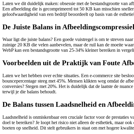
Laten we dit duidelijk maken: obsessie met de bestandsgrootte van afbe
Een afbeelding die is gecomprimeerd tot 50 KB kan misschien sneller l
geloofwaardigheid van een bedrijf beoordeelt op basis van de estheti
De Juiste Balans in Afbeeldingscompressie
Waar ligt die juiste balans? Een goede vuistregel is om te streven na
zuinige 20 KB die velen aanbevelen, maar de ruil kan de moeite waard
WebP kan een bestandsgrootte van 25-34% kleiner bereiken in vergelijki
Voorbeelden uit de Praktijk van Foute Af
Laten we het hebben over echte situaties. Een e-commerce site besloo
bouncepercentage steeg met 45%. Mensen klikten weg omdat de afbeel
conversies? Stegen met 20%. Het is duidelijk dat de laatste de nuanc
terwijl je die balans behoudt.
De Balans tussen Laadsnelheid en Afbeeldi
Laadsnelheid is onmiskenbaar een cruciale factor voor de prestaties v
doel te bereiken? Je loopt het risico niet alleen de esthetiek, maar o
boeten op snelheid. Dit stelt gebruikers in staat om met hogere kwaliteit