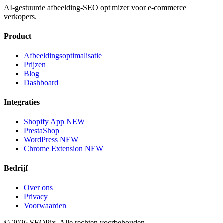
AI-gestuurde afbeelding-SEO optimizer voor e-commerce
verkopers.
Product
Afbeeldingsoptimalisatie
Prijzen
Blog
Dashboard
Integraties
Shopify App
NEW
PrestaShop
WordPress
NEW
Chrome Extension
NEW
Bedrijf
Over ons
Privacy
Voorwaarden
©
2026
SEOPix.
Alle rechten voorbehouden.