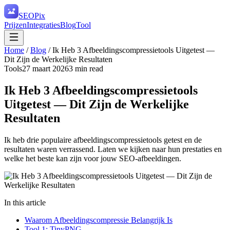
SEO
Pix
Prijzen
Integraties
Blog
Tool
Home
/
Blog
/
Ik Heb 3 Afbeeldingscompressietools Uitgetest —
Dit Zijn de Werkelijke Resultaten
Tools
27 maart 2026
3
min read
Ik Heb 3 Afbeeldingscompressietools
Uitgetest — Dit Zijn de Werkelijke
Resultaten
Ik heb drie populaire afbeeldingscompressietools getest en de
resultaten waren verrassend. Laten we kijken naar hun prestaties en
welke het beste kan zijn voor jouw SEO-afbeeldingen.
In this article
Waarom Afbeeldingscompressie Belangrijk Is
Tool 1: TinyPNG