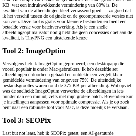
KB, wat een indrukwekkende vermindering van 80% is. De
kwaliteit van de afbeeldingen bleef verrassend goed — zo goed dat
ik het verschil tussen de originele en de gecomprimeerde versies niet
kon zien. Deze tool is gratis voor kleinere bestanden en biedt een
betaalde versie voor batchverwerking. Als je een snelle
afbeeldingsoptimalisator nodig hebt die geen concessies doet aan de
kwaliteit, is TinyPNG een uitstekende keuze.
Tool 2: ImageOptim
Vervolgens heb ik ImageOptim geprobeerd, een desktopapp die
vooral populair is onder Mac-gebruikers. Ik heb dezelfde set
afbeeldingen erdoorheen gehaald en ontdekte een vergelijkbare
gemiddelde vermindering van ongeveer 75%. De uiteindelijke
bestandsgroottes waren rond de 375 KB per afbeelding. Wat opviel
was de snelheid; ImageOptim verwerkte de afbeeldingen in iets
minder dan een minuut, zelfs met mijn grotere batch. Bovendien kun
je instellingen aanpassen voor optimale compressie. Als je op zoek
bent naar een robuuste tool voor Mac, is deze moeilijk te verslaan.
Tool 3: SEOPix
Last but not least, heb ik SEOPix getest, een AI-gestuurde