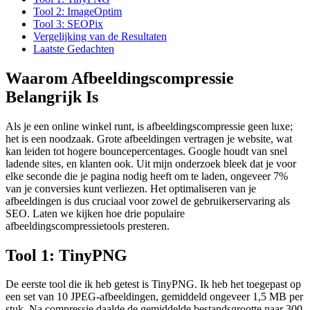
Tool 2: ImageOptim
Tool 3: SEOPix
Vergelijking van de Resultaten
Laatste Gedachten
Waarom Afbeeldingscompressie
Belangrijk Is
Als je een online winkel runt, is afbeeldingscompressie geen luxe;
het is een noodzaak. Grote afbeeldingen vertragen je website, wat
kan leiden tot hogere bouncepercentages. Google houdt van snel
ladende sites, en klanten ook. Uit mijn onderzoek bleek dat je voor
elke seconde die je pagina nodig heeft om te laden, ongeveer 7%
van je conversies kunt verliezen. Het optimaliseren van je
afbeeldingen is dus cruciaal voor zowel de gebruikerservaring als
SEO. Laten we kijken hoe drie populaire
afbeeldingscompressietools presteren.
Tool 1: TinyPNG
De eerste tool die ik heb getest is TinyPNG. Ik heb het toegepast op
een set van 10 JPEG-afbeeldingen, gemiddeld ongeveer 1,5 MB per
stuk. Na compressie daalde de gemiddelde bestandsgrootte naar 300