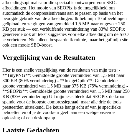
afbeeldingsoptimalisator die speciaal is ontworpen voor SEO-
afbeeldingen. Het mooie van SEOPix is de mogelijkheid om
automatisch de compressieniveaus aan te passen op basis van het
beoogde gebruik van de afbeeldingen. Ik heb mijn 10 afbeeldingen
geüpload, en ze gingen van gemiddeld 1,5 MB naar ongeveer 250
KB per stuk — een verbluffende vermindering van 83%! SEOPix
genereerde ook alt-tekst suggesties voor elke afbeelding om de SEO
te verbeteren. Niet alleen bespaarde ik ruimte, maar het gaf mijn site
ook een mooie SEO-boost.
Vergelijking van de Resultaten
Hier is een snelle vergelijking van de resultaten van mijn tests: -
**TinyPNG**: Gemiddelde grootte verminderd van 1,5 MB naar
300 KB (80% vermindering) - **ImageOptim**: Gemiddelde
grootte verminderd van 1,5 MB naar 375 KB (75% vermindering) -
**SEOPix**: Gemiddelde grootte verminderd van 1,5 MB naar 250
KB (83% vermindering) Uit mijn tests bleek dat SEOPix de kroon
spande voor de hoogste compressiegraad, maar alle drie de tools
presteerden uitstekend. De keuze hangt echt af van je specifieke
behoeften en of je de voorkeur geeft aan een webgebaseerde
oplossing of een desktopapp.
Laatste Gedachten