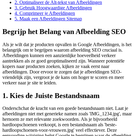
2. Optimaliseer de Alt-tekst van Afbeeldingen
3. Gebruik Hoogwaardige Afbeeldingen
4. Comprimeer je Afbeeldingen
5. Maak een Afbeeldingen Sitemap
Begrijp het Belang van Afbeelding SEO
Als je wilt dat je producten opvallen in Google Afbeeldingen, is het
belangrijk om te begrijpen waarom afbeelding SEO cruciaal is.
Afbeeldingen kunnen een aanzienlijke hoeveelheid verkeer
aantrekken als ze goed geoptimaliseerd zijn. Wanneer potentiële
kopers naar producten zoeken, kijken ze vaak eerst naar
afbeeldingen. Door ervoor te zorgen dat je afbeeldingen SEO-
vriendelijk zijn, vergroot je de kans om hoger te scoren en meer
verkeer naar je site te leiden.
1. Kies de Juiste Bestandsnaam
Onderschchat de kracht van een goede bestandsnaam niet. Laat je
afbeeldingen niet met generieke namen zoals 'IMG_1234.jpg', maar
hernoem ze met relevante zoekwoorden. Als je bijvoorbeeld
hardloopschoenen verkoopt, is een bestandsnaam als 'beste-
hardloopschoenen-voor-vrouwen.jpg' veel effectiever. Deze
eenvoudige wijziging helpt Google te begrijpen waar de afbeelding