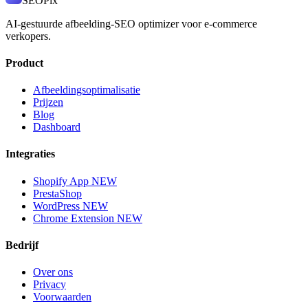
SEO
Pix
AI-gestuurde afbeelding-SEO optimizer voor e-commerce
verkopers.
Product
Afbeeldingsoptimalisatie
Prijzen
Blog
Dashboard
Integraties
Shopify App
NEW
PrestaShop
WordPress
NEW
Chrome Extension
NEW
Bedrijf
Over ons
Privacy
Voorwaarden