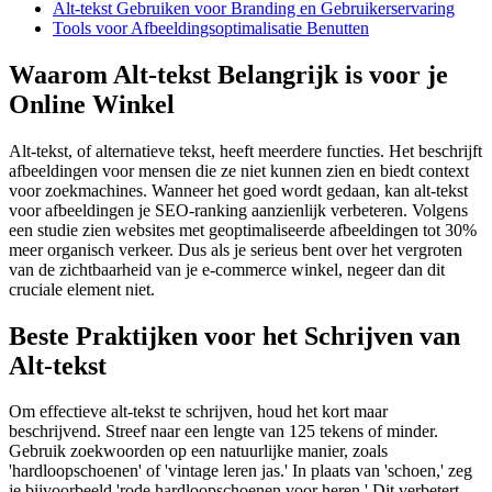
Alt-tekst Gebruiken voor Branding en Gebruikerservaring
Tools voor Afbeeldingsoptimalisatie Benutten
Waarom Alt-tekst Belangrijk is voor je
Online Winkel
Alt-tekst, of alternatieve tekst, heeft meerdere functies. Het beschrijft
afbeeldingen voor mensen die ze niet kunnen zien en biedt context
voor zoekmachines. Wanneer het goed wordt gedaan, kan alt-tekst
voor afbeeldingen je SEO-ranking aanzienlijk verbeteren. Volgens
een studie zien websites met geoptimaliseerde afbeeldingen tot 30%
meer organisch verkeer. Dus als je serieus bent over het vergroten
van de zichtbaarheid van je e-commerce winkel, negeer dan dit
cruciale element niet.
Beste Praktijken voor het Schrijven van
Alt-tekst
Om effectieve alt-tekst te schrijven, houd het kort maar
beschrijvend. Streef naar een lengte van 125 tekens of minder.
Gebruik zoekwoorden op een natuurlijke manier, zoals
'hardloopschoenen' of 'vintage leren jas.' In plaats van 'schoen,' zeg
je bijvoorbeeld 'rode hardloopschoenen voor heren.' Dit verbetert