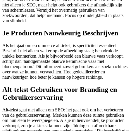
niet alleen je SEO, maar helpt ook gebruikers die afhankelijk zijn
van schermlezers. Vermijd het overmatig gebruiken van
zoekwoorden; dat helpt niemand. Focus op duidelijkheid in plaats
van slimheid.
Je Producten Nauwkeurig Beschrijven
Als het gaat om e-commerce alt-tekst, is specificiteit essentieel.
Beschrijf niet alleen wat er op de afbeelding staat; benadruk de
unieke kenmerken. Als je bijvoorbeeld een blauwe vaas verkoopt,
schrijf dan 'handgemaakte blauwe keramische vaas met
bloemenpatroon.' Dit informeert zowel gebruikers als zoekmachines
over wat ze kunnen verwachten. Hoe gedetailleerder en
nauwkeuriger, hoe beter je kansen op hogere rankings.
Alt-tekst Gebruiken voor Branding en
Gebruikerservaring
Alt-tekst gaat niet alleen om SEO; het gaat ook om het verbeteren
van de gebruikerservaring. Merken kunnen deze ruimte gebruiken
om hun stem te weerspiegelen. Als je milieuvriendelijke producten
verkoopt, zou je alt-tekst kunnen zijn: 'biologisch afbreekbare
telefoonhoes gemaakt van gerecyclede materialen.' Dit beschrijft niet