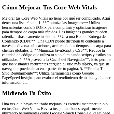
Cómo Mejorar Tus Core Web Vitals
Mejorar tus Core Web Vitals no tiene por qué ser complicado. Aquí
tienes una lista rápida: 1. **Optimiza las Imágenes**: Utiliza
herramientas como SEOPix para comprimir y optimizar imágenes
para tiempos de carga más rápidos. Las imágenes grandes pueden
ralentizar drásticamente tu sitio. 2. **Usa una Red de Entrega de
Contenido (CDN)**: Una CDN puede distribuir tu contenido a
través de diversas ubicaciones, acelerando los tiempos de carga para
clientes globales. 3. **Minimiza JavaScript y CSS**: Reduce la
cantidad de código que utiliza tu sitio eliminando scripts y estilos no
utilizados. 4. **Aprovecha la Caché del Navegador**: Esto permite
que los visitantes recurrentes carguen tu sitio más rápido, ya que su
navegador puede almacenar partes de tu página. 5. **Prueba Tu
Sitio Regularmente**: Utiliza herramientas como Google
PageSpeed Insights para evaluar el rendimiento de tu sitio y obtener
información útil.
Midiendo Tu Éxito
Una vez que hayas realizado mejoras, es esencial mantener un ojo
en tus Core Web Vitals. Revisa tus puntuaciones regularmente
utilizando herramientas como Google Search Console o PageSpeed