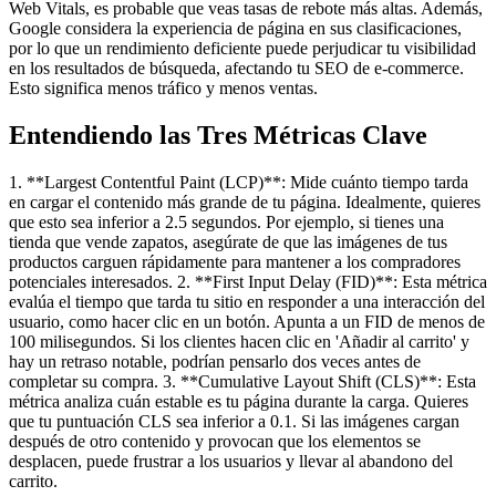
Web Vitals, es probable que veas tasas de rebote más altas. Además,
Google considera la experiencia de página en sus clasificaciones,
por lo que un rendimiento deficiente puede perjudicar tu visibilidad
en los resultados de búsqueda, afectando tu SEO de e-commerce.
Esto significa menos tráfico y menos ventas.
Entendiendo las Tres Métricas Clave
1. **Largest Contentful Paint (LCP)**: Mide cuánto tiempo tarda
en cargar el contenido más grande de tu página. Idealmente, quieres
que esto sea inferior a 2.5 segundos. Por ejemplo, si tienes una
tienda que vende zapatos, asegúrate de que las imágenes de tus
productos carguen rápidamente para mantener a los compradores
potenciales interesados. 2. **First Input Delay (FID)**: Esta métrica
evalúa el tiempo que tarda tu sitio en responder a una interacción del
usuario, como hacer clic en un botón. Apunta a un FID de menos de
100 milisegundos. Si los clientes hacen clic en 'Añadir al carrito' y
hay un retraso notable, podrían pensarlo dos veces antes de
completar su compra. 3. **Cumulative Layout Shift (CLS)**: Esta
métrica analiza cuán estable es tu página durante la carga. Quieres
que tu puntuación CLS sea inferior a 0.1. Si las imágenes cargan
después de otro contenido y provocan que los elementos se
desplacen, puede frustrar a los usuarios y llevar al abandono del
carrito.