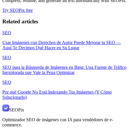
Compress, rename, and generate alt text automatically with SEOPix.
Try SEOPix free
Related articles
SEO
Usar Imágenes con Derechos de Autor Puede Mejorar tu SEO —
Aquí Te Decimos Qué Hacer en Su Lugar
SEO
SEO para la Búsqueda de Imágenes en Bing: Una Fuente de Tráfico
Inexplorada que Vale la Pena Optimizar
SEO
Por qué Google No Está Indexando Tus Imágenes (Y Cómo
Solucionarlo)
SEO
Pix
Optimizador SEO de imágenes con IA para vendedores de e-
commerce.