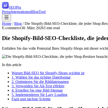
SEO
Pix
Preise
Integrationen
Blog
Tool
Home
/
Blog
/
Die Shopify-Bild-SEO-Checkliste, die jeder Shop-Besi
E-commerce
30. März 2026
3
min read
Die Shopify-Bild-SEO-Checkliste, die jede
Entfalten Sie das volle Potenzial Ihres Shopify-Shops mit dieser wich
In this article
Warum Bild-SEO für Shopify-Shops wichtig ist
1. Wählen Sie das richtige Dateiformat
2. Optimieren Sie die Bilddateinamen
3. Verwenden Sie Alt-Text effektiv
4. Erstellen Sie eine Bild-Sitemap
5. Implementieren Sie Lazy Loading
Fazit und nächste Schritte