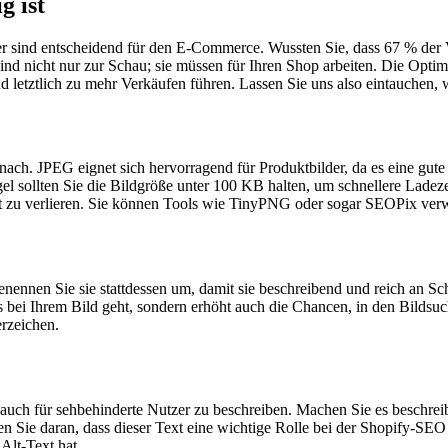
g ist
lder sind entscheidend für den E-Commerce. Wussten Sie, dass 67 % der V
sind nicht nur zur Schau; sie müssen für Ihren Shop arbeiten. Die Opti
d letztlich zu mehr Verkäufen führen. Lassen Sie uns also eintauchen, 
ach. JPEG eignet sich hervorragend für Produktbilder, da es eine gute
egel sollten Sie die Bildgröße unter 100 KB halten, um schnellere Lade
t zu verlieren. Sie können Tools wie TinyPNG oder sogar SEOPix verw
ennen Sie sie stattdessen um, damit sie beschreibend und reich an Schl
s bei Ihrem Bild geht, sondern erhöht auch die Chancen, in den Bildsu
rzeichen.
s auch für sehbehinderte Nutzer zu beschreiben. Machen Sie es beschre
n Sie daran, dass dieser Text eine wichtige Rolle bei der Shopify-SEO
 Alt-Text hat.