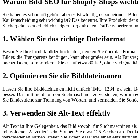
Warum Bild-SEO für Shopify-Shops wichti
Sie haben es schon oft gehört, aber es ist wichtig, es zu betonen: Bi
Kaufentscheidung sehr wichtig ist? Das bedeutet, Ihre Produktbilder 
Suchergebnissen erheblich steigern, organischen Traffic generieren un
1. Wählen Sie das richtige Dateiformat
Bevor Sie Ihre Produktbilder hochladen, denken Sie über das Format n
Bilder, die Transparenz benötigen, kann aber größer sein. Als Faustr
hochzuladen, komprimieren Sie es auf etwa 80 KB, ohne viel Qualitä
2. Optimieren Sie die Bilddateinamen
Lassen Sie Ihre Bilddateinamen nicht einfach 'IMG_1234.jpg' sein. Ben
besser. Das hilft nicht nur den Suchmaschinen zu verstehen, worum e
Sie Bindestriche zur Trennung von Wörtern und vermeiden Sie Sonde
3. Verwenden Sie Alt-Text effektiv
Alt-Text ist Ihre Gelegenheit, das Bild sowohl für Suchmaschinen al
mit goldenen Akzenten' sein. Streben Sie etwa 125 Zeichen an. Denke
verschiedenen Farben, stellen Sie sicher, dass jede einen einzigartigen