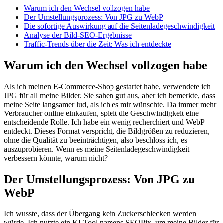
Warum ich den Wechsel vollzogen habe
Der Umstellungsprozess: Von JPG zu WebP
Die sofortige Auswirkung auf die Seitenladegeschwindigkeit
Analyse der Bild-SEO-Ergebnisse
Traffic-Trends über die Zeit: Was ich entdeckte
Warum ich den Wechsel vollzogen habe
Als ich meinen E-Commerce-Shop gestartet habe, verwendete ich
JPG für all meine Bilder. Sie sahen gut aus, aber ich bemerkte, dass
meine Seite langsamer lud, als ich es mir wünschte. Da immer mehr
Verbraucher online einkaufen, spielt die Geschwindigkeit eine
entscheidende Rolle. Ich habe ein wenig recherchiert und WebP
entdeckt. Dieses Format verspricht, die Bildgrößen zu reduzieren,
ohne die Qualität zu beeinträchtigen, also beschloss ich, es
auszuprobieren. Wenn es meine Seitenladegeschwindigkeit
verbessern könnte, warum nicht?
Der Umstellungsprozess: Von JPG zu
WebP
Ich wusste, dass der Übergang kein Zuckerschlecken werden
würde. Ich nutzte ein KI-Tool namens SEOPix, um meine Bilder für