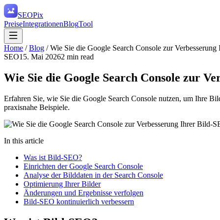
SEO
Pix
Preise
Integrationen
Blog
Tool
Home
/
Blog
/
Wie Sie die Google Search Console zur Verbesserung
SEO
15. Mai 2026
2
min read
Wie Sie die Google Search Console zur Ve
Erfahren Sie, wie Sie die Google Search Console nutzen, um Ihre Bild
praxisnahe Beispiele.
In this article
Was ist Bild-SEO?
Einrichten der Google Search Console
Analyse der Bilddaten in der Search Console
Optimierung Ihrer Bilder
Änderungen und Ergebnisse verfolgen
Bild-SEO kontinuierlich verbessern