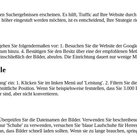
n Suchergebnissen erscheinen. Es hilft, Traffic auf Ihre Website durch v
höher eingestuft werden möchten, ist es entscheidend, Ihre Strategie ri
ehen Sie folgendermaßen vor: 1. Besuchen Sie die Website der Google S
entum hinzu. 4. Bestätigen Sie den Besitz über eine der empfohlenen
inschließlich der Bilder, abrufen. Die Einrichtung dauert nur wenige 
le
tung' ein: 1. Klicken Sie im linken Menü auf 'Leistung'. 2. Filtern Sie d
tliche Position. Wenn Sie beispielsweise feststellen, dass Sie 3.000 
 sind, aber nicht konvertieren.
 Überprüfen Sie die Dateinamen der Bilder. Verwenden Sie beschreibend
tt nur 'Schuhe' zu verwenden, versuchen Sie 'blaue Laufschuhe für Her
, dass Bilder schnell laden sollten. Wenn sie zu lange brauchen, sprin