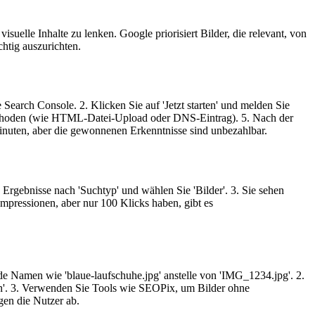
isuelle Inhalte zu lenken. Google priorisiert Bilder, die relevant, von
chtig auszurichten.
earch Console. 2. Klicken Sie auf 'Jetzt starten' und melden Sie
 Methoden (wie HTML-Datei-Upload oder DNS-Eintrag). 5. Nach der
Minuten, aber die gewonnenen Erkenntnisse sind unbezahlbar.
ie Ergebnisse nach 'Suchtyp' und wählen Sie 'Bilder'. 3. Sie sehen
Impressionen, aber nur 100 Klicks haben, gibt es
e Namen wie 'blaue-laufschuhe.jpg' anstelle von 'IMG_1234.jpg'. 2.
ren'. 3. Verwenden Sie Tools wie SEOPix, um Bilder ohne
gen die Nutzer ab.