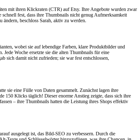
eiten mit ihren Klickraten (CTR) auf Etsy. Ihre Angebote wurden zwar
te schnell fest, dass ihre Thumbnails nicht genug Aufmerksamkeit
zu ändern, beschloss Sarah, aktiv zu werden.
nten, wobei sie auf lebendige Farben, klare Produktbilder und
n. Jede Woche ersetzte sie die alten Thumbnails für eine
sich damit nicht zufrieden; sie war fest entschlossen,
te sie eine Fülle von Daten gesammelt. Zunächst lagen ihre
 150 Klicks täglich! Dieser enorme Anstieg zeigte, dass sich ihre
sen – ihre Thumbnails hatten die Leistung ihres Shops effektiv
rauf ausgelegt ist, das Bild-SEO zu verbessern. Durch die
de Alt-Texte und Schlüsselwörter hinzuzufügen, was ihre Chancen, in