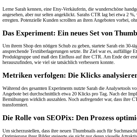
Lerne Sarah kennen, eine Etsy-Verkäuferin, die wunderschöne handgef
angesehen, aber nur selten angeklickt. Sarahs CTR lag bei etwa 2 %, 
erregten. Potenzielle Kunden scrollten an ihren Angeboten vorbei, ohn
Das Experiment: Ein neues Set von Thumb
Um ihrem Shop den nötigen Schub zu geben, startete Sarah ein 30-tä
ansprechende Textüberlagerungen setzte. Ihr Ziel war es, auffällige Et
Produktgruppe und maß den Einfluss auf ihre CTR. Am Ende der ersten
herauszufinden, wie viel sie tatsächlich verbessern konnte.
Metriken verfolgen: Die Klicks analysiere
Während des gesamten Experiments nutzte Sarah die Analysetools von
Angebote bei durchschnittlich etwa 20 Klicks pro Tag. Nach der Imple
Bemühungen wirklich auszahlen. Noch aufregender war, dass ihre CTR
transformiert.
Die Rolle von SEOPix: Den Prozess optimi
Um sicherzustellen, dass ihre neuen Thumbnails auch für Suchmaschin
Optimierung ihrer Bilder steigerte sie nicht nur deren visuelle Attra