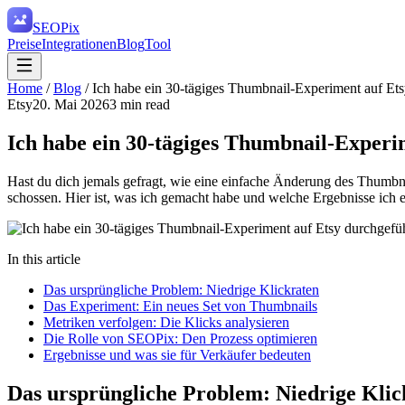
SEO
Pix
Preise
Integrationen
Blog
Tool
Home
/
Blog
/
Ich habe ein 30-tägiges Thumbnail-Experiment auf Ets
Etsy
20. Mai 2026
3
min read
Ich habe ein 30-tägiges Thumbnail-Experi
Hast du dich jemals gefragt, wie eine einfache Änderung des Thumbn
schossen. Hier ist, was ich gemacht habe und welche Ergebnisse ich er
In this article
Das ursprüngliche Problem: Niedrige Klickraten
Das Experiment: Ein neues Set von Thumbnails
Metriken verfolgen: Die Klicks analysieren
Die Rolle von SEOPix: Den Prozess optimieren
Ergebnisse und was sie für Verkäufer bedeuten
Das ursprüngliche Problem: Niedrige Klic