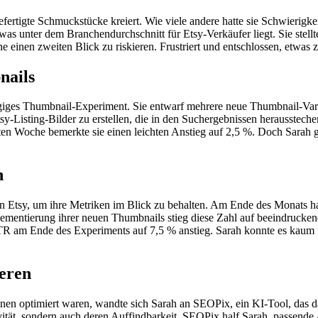
ertigte Schmuckstücke kreiert. Wie viele andere hatte sie Schwierigk
was unter dem Branchendurchschnitt für Etsy-Verkäufer liegt. Sie stell
e einen zweiten Blick zu riskieren. Frustriert und entschlossen, etwas 
nails
giges Thumbnail-Experiment. Sie entwarf mehrere neue Thumbnail-Varia
sy-Listing-Bilder zu erstellen, die in den Suchergebnissen heraussteche
 Woche bemerkte sie einen leichten Anstieg auf 2,5 %. Doch Sarah gab 
n
 Etsy, um ihre Metriken im Blick zu behalten. Am Ende des Monats hat
mentierung ihrer neuen Thumbnails stieg diese Zahl auf beeindruckende
 am Ende des Experiments auf 7,5 % anstieg. Sarah konnte es kaum fas
eren
en optimiert waren, wandte sich Sarah an SEOPix, ein KI-Tool, das da
ktivität, sondern auch deren Auffindbarkeit. SEOPix half Sarah, passen