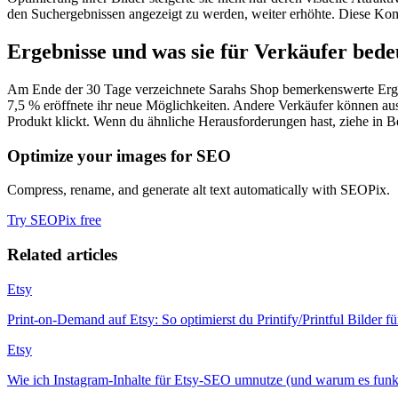
den Suchergebnissen angezeigt zu werden, weiter erhöhte. Diese Kom
Ergebnisse und was sie für Verkäufer bede
Am Ende der 30 Tage verzeichnete Sarahs Shop bemerkenswerte Ergebn
7,5 % eröffnete ihr neue Möglichkeiten. Andere Verkäufer können aus
Produkt klickt. Wenn du ähnliche Herausforderungen hast, ziehe in B
Optimize your images for SEO
Compress, rename, and generate alt text automatically with SEOPix.
Try SEOPix free
Related articles
Etsy
Print-on-Demand auf Etsy: So optimierst du Printify/Printful Bilder 
Etsy
Wie ich Instagram-Inhalte für Etsy-SEO umnutze (und warum es funkt