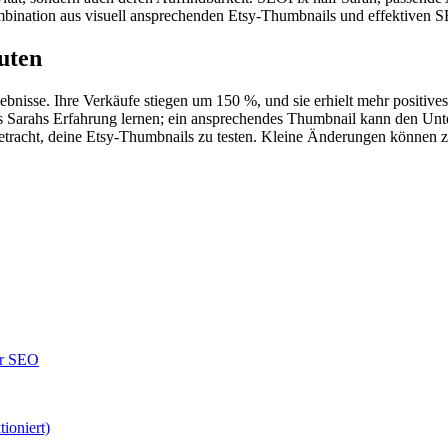
bination aus visuell ansprechenden Etsy-Thumbnails und effektiven SEO
uten
isse. Ihre Verkäufe stiegen um 150 %, und sie erhielt mehr positives
 Sarahs Erfahrung lernen; ein ansprechendes Thumbnail kann den Unter
etracht, deine Etsy-Thumbnails zu testen. Kleine Änderungen können z
für SEO
ioniert)