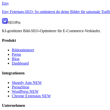
Etsy
Etsy Feiertags-SEO: So optimierst du deine Bilder für saisonale Traff
SEO
Pix
KI-gestützter Bild-SEO-Optimierer für E-Commerce-Verkäufer.
Produkt
Bildoptimierer
Preise
Blog
Dashboard
Integrationen
Shopify App
NEW
PrestaShop
WordPress
NEW
Chrome Extension
NEW
Unternehmen